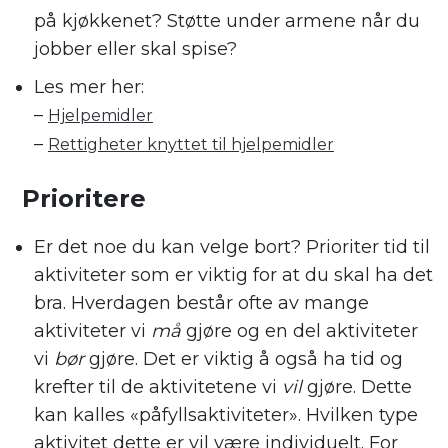
på kjøkkenet
?
S
tøtte under armene
når du
jobber eller skal
spise
?
Les mer her:
–
Hjelpemidler
–
Rettigheter knyttet til hjelpemidler
Prioritere
Er det noe du kan velge bort
? Prioriter tid til
aktivitet
er som er viktig for at du skal ha det
bra.
Hverdagen består ofte av mange
aktiviteter
vi
må
gjøre
og
en del
aktiviteter
vi
bør
gjøre
. Det er viktig å
også ha tid og
krefter til de aktivitetene
vi
vil
gjøre
. Dette
kan kalles
«
p
åfyll
s
aktivitet
er
».
Hvilken type
aktivitet dette er
vil være
individuelt.
For