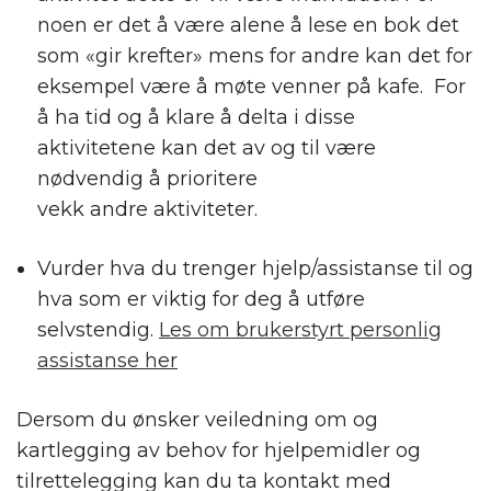
noen er det å være alene å lese en bok
det
som «gir krefter» mens
for andre kan
det
for
eksempel
være å
møte venner på kafe
.
For
å ha tid og
å
klare
å delta i disse
aktivitetene kan det
av og til
være
nødvendig å
prioritere
vekk
andre
aktivite
te
r
.
Vurder hva du trenger hjelp
/assistanse
til og
hva som er viktig for deg å utføre
selvstendig.
Les om brukerstyrt personlig
assistanse her
Dersom du ønsker
veiledning
om
og
kartlegging
av behov for hjelpemidler og
tilrettelegging
kan du ta
kontakt med