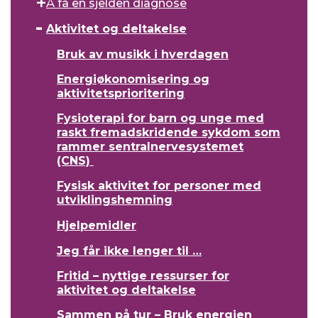
Å få en sjelden diagnose
Aktivitet og deltakelse
Bruk av musikk i hverdagen
Energiøkonomisering og
aktivitetsprioritering
Fysioterapi for barn og unge med
raskt fremadskridende sykdom som
rammer sentralnervesystemet
(CNS)
Fysisk aktivitet for personer med
utviklingshemning
Hjelpemidler
Jeg får ikke lenger til …
Fritid – nyttige ressurser for
aktivitet og deltakelse
Sammen på tur – Bruk energien