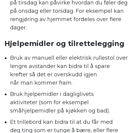
på
tirsdag
kan påvirke hvordan du føler deg
på onsdag eller torsdag.
For eksempel kan
rengjøring av hjemme
t
fordeles over flere
dager.
Hjelpemidler og tilrettelegging
Bruk av manuell eller elektrisk rullestol over
lengre avstander kan bidra til å spare
krefter så det er overskudd igjen
når
man
kommer fram.
Bruk hjelpemidler i dagliglivets
aktiviteter
(
som for eksempel
småhjelpemidler på kjøkken og bad
)
.
Et
trillebord
kan bidra
til at
du
får med
deg
ting som er tunge å bære, eller
flere