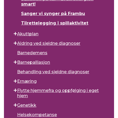
smart!
Sanger vi synger på Frambu
Tilrettelegging i spillaktivitet
Akuttplan
Aldring ved sjeldne diagnoser
Barnedemens
Barnepalliasjon
Behandling ved sjeldne diagnoser
Ernæring
Flytte hjemmefra og oppfølging i eget
hjem
Genetikk
Helsekompetanse