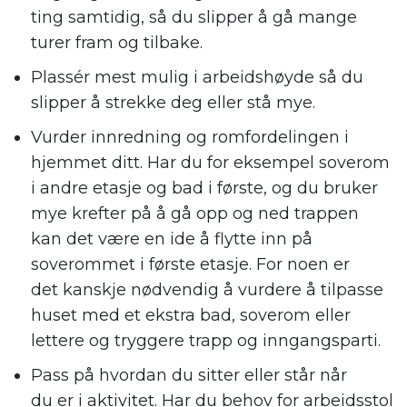
ting samtidig, så du slipper å gå mange
turer fram og tilbake.
Plassér mest mulig i arbeidshøyde så du
slipper å strekke deg eller stå mye.
Vurder
innredning og romfordelingen i
hjemmet ditt. Har du
for eksempel
soverom
i andre etasje og bad i første, og du bruker
mye krefter på å gå opp og ned trappen
kan det være en ide å
flytte inn på
soverommet i
første
etasje.
For noen er
det
kanskje
nødven
d
ig å vurdere å tilpasse
huset med et ekstra bad
, soverom eller
lettere og tryggere
trapp og
inn
gangsparti
.
Pass på hvordan du sitter eller står når
du
er i aktivitet.
Har du behov for a
rbeidsstol