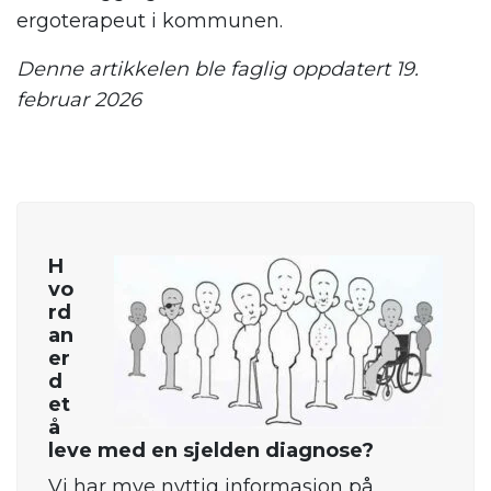
ergoterapeut i kommunen.
Denne artikkelen ble faglig oppdatert 19.
februar 2026
.
H
vo
rd
an
er
d
et
å
leve med en sjelden diagnose?
Vi har mye nyttig informasjon på