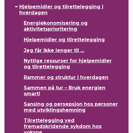
Hjelpemidler og tilrettelegging i
hverdagen
Energiøkonomisering og
aktivitetsprioritering
Hjelpemidler og tilrettelegging
Jeg får ikke lenger til …
Nyttige ressurser for hjelpemidler
og tilrettelegging
Rammer og struktur i hverdagen
Sammen på tur – Bruk energien
smart!
Sansing og persepsjon hos personer
med utviklingshemning
Tilrettelegging ved
fremadskridende sykdom hos
voksne