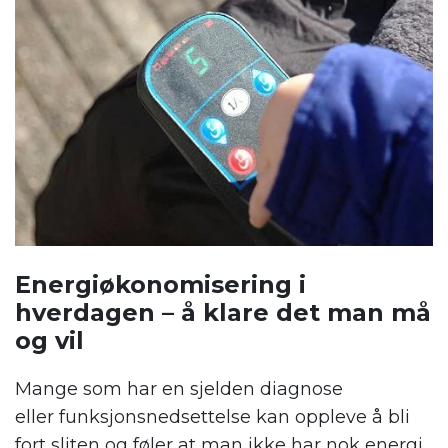
Energiøkonomisering i
hverdagen
– å klare det
man
må
og vil
Mange som har en
sjelden diagnose
eller
funksjonsnedsettelse
kan oppleve
å bli
fort sliten og føler at man ikke har nok energi