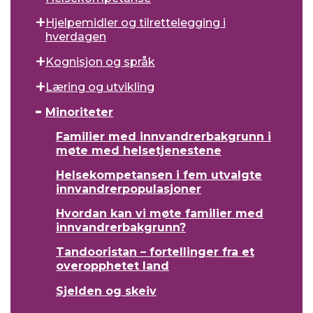
Hjelpemidler og tilrettelegging i
hverdagen
Kognisjon og språk
Læring og utvikling
Minoriteter
Familier med innvandrerbakgrunn i
møte med helsetjenestene
Helsekompetansen i fem utvalgte
innvandrerpopulasjoner
Hvordan kan vi møte familier med
innvandrerbakgrunn?
Tandooristan – fortellinger fra et
overopphetet land
Sjelden og skeiv