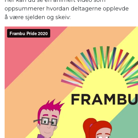
Her kan du se en animert video som
oppsummerer hvordan deltagerne opplevde
å være sjelden og skeiv: