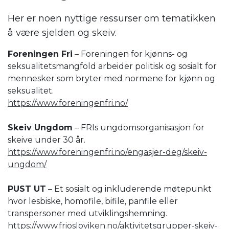
Her er noen nyttige ressurser om tematikken
å være sjelden og skeiv.
Foreningen Fri
– Foreningen for kjønns- og
seksualitetsmangfold arbeider politisk og sosialt for
mennesker som bryter med normene for kjønn og
seksualitet.
https://www.foreningenfri.no/
Skeiv Ungdom
– FRIs ungdomsorganisasjon for
skeive under 30 år.
https://www.foreningenfri.no/engasjer-deg/skeiv-
ungdom/
PUST UT
– Et sosialt og inkluderende møtepunkt
hvor lesbiske, homofile, bifile, panfile eller
transpersoner med utviklingshemning.
https://www.friosloviken.no/aktivitetsgrupper-skeiv-