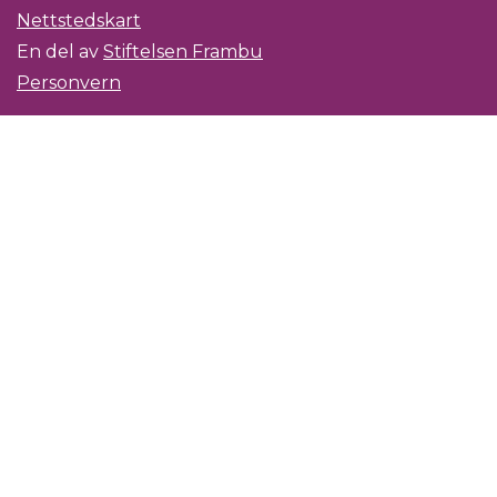
Nettstedskart
En del av
Stiftelsen Frambu
Personvern