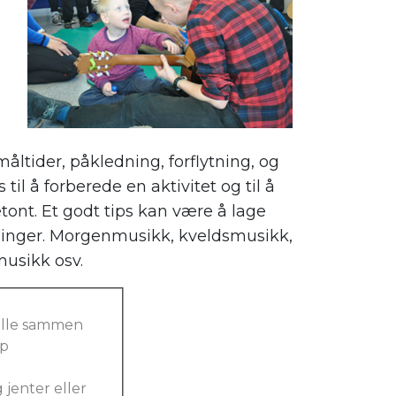
måltider, påkledning, forflytning, og
il å forberede en aktivitet og til å
tont. Et godt tips kan være å lage
edninger. Morgenmusikk, kveldsmusikk,
usikk osv.
alle sammen
pp
 jenter eller