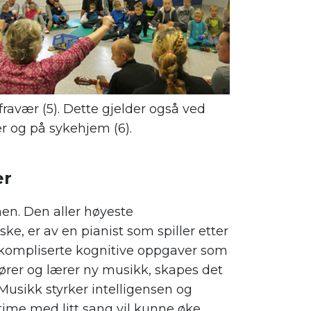
fravær (5). Dette gjelder også ved
r og på sykehjem (6).
er
nen. Den aller høyeste
e, er av en pianist som spiller etter
i kompliserte kognitive oppgaver som
ører og lærer ny musikk, skapes det
 Musikk styrker intelligensen og
time med litt sang vil kunne øke