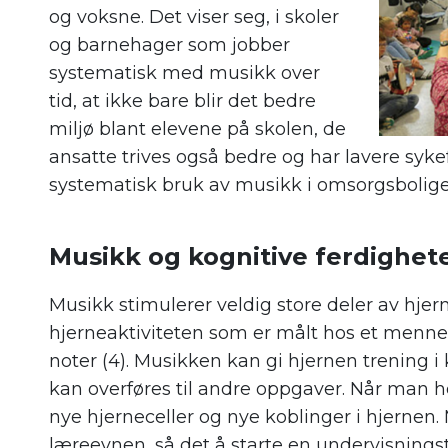
og voksne. Det viser seg, i skoler
og barnehager som jobber
systematisk med musikk over
tid, at ikke bare blir det bedre
miljø blant elevene på skolen, de
ansatte trives også bedre og har lavere syke
systematisk bruk av musikk i omsorgsbolige
.
Musikk og kognitive ferdighet
Musikk stimulerer veldig store deler av hjer
hjerneaktiviteten som er målt hos et mennesk
noter (4). Musikken kan gi hjernen trening 
kan overføres til andre oppgaver. Når man h
nye hjerneceller og nye koblinger i hjernen.
læreevnen, så det å starte en undervisnings