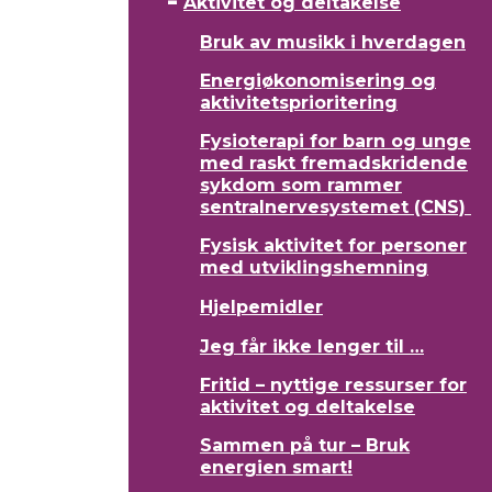
Aktivitet og deltakelse
Bruk av musikk i hverdagen
Energiøkonomisering og
aktivitetsprioritering
Fysioterapi for barn og unge
med raskt fremadskridende
sykdom som rammer
sentralnervesystemet (CNS)
Fysisk aktivitet for personer
med utviklingshemning
Hjelpemidler
Jeg får ikke lenger til …
Fritid – nyttige ressurser for
aktivitet og deltakelse
Sammen på tur – Bruk
energien smart!