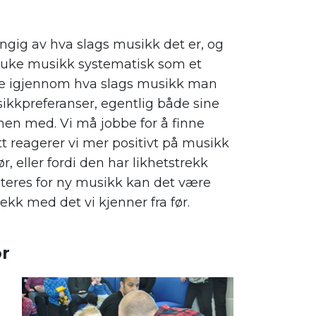
ngig av hva slags musikk det er, og
 bruke musikk systematisk som et
enke igjennom hva slags musikk man
ikkpreferanser, egentlig både sine
n med. Vi må jobbe for å finne
ett reagerer vi mer positivt på musikk
ør, eller fordi den har likhetstrekk
nteres for ny musikk kan det være
ekk med det vi kjenner fra før.
r