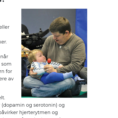
eller
er.
 når
e som
rn for
gere av
lt.
 (dopamin og serotonin) og
påvirker hjerterytmen og