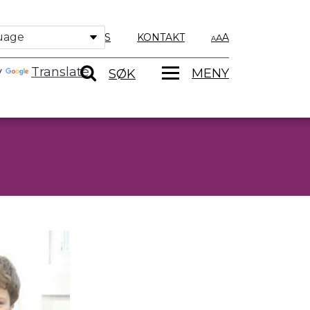
OM OSS
KONTAKT
A
y
Translate
MENY
SØK