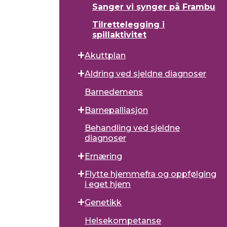
Sanger vi synger på Frambu
Tilrettelegging i
spillaktivitet
Akuttplan
Aldring ved sjeldne diagnoser
Barnedemens
Barnepalliasjon
Behandling ved sjeldne
diagnoser
Ernæring
Flytte hjemmefra og oppfølging
i eget hjem
Genetikk
Helsekompetanse