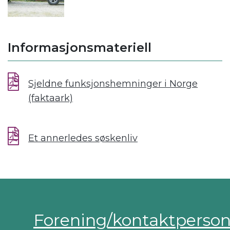
Informasjonsmateriell
Sjeldne funksjonshemninger i Norge
(faktaark)
Et annerledes søskenliv
Forening/kontaktperso