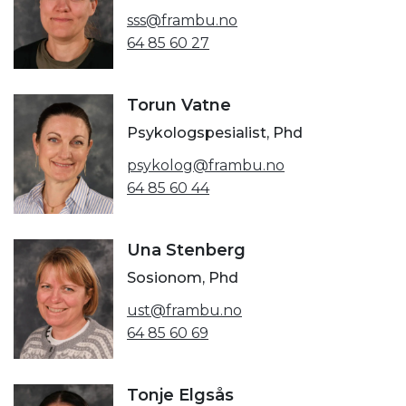
sss@frambu.no
64 85 60 27
Torun Vatne
Psykologspesialist, Phd
psykolog@frambu.no
64 85 60 44
Una Stenberg
Sosionom, Phd
ust@frambu.no
64 85 60 69
Tonje Elgsås