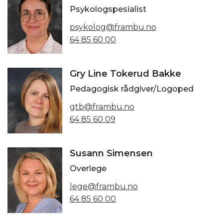
Psykologspesialist
psykolog@frambu.no
64 85 60 00
Gry Line Tokerud Bakke
Pedagogisk rådgiver/Logoped
gtb@frambu.no
64 85 60 09
Susann Simensen
Overlege
lege@frambu.no
64 85 60 00