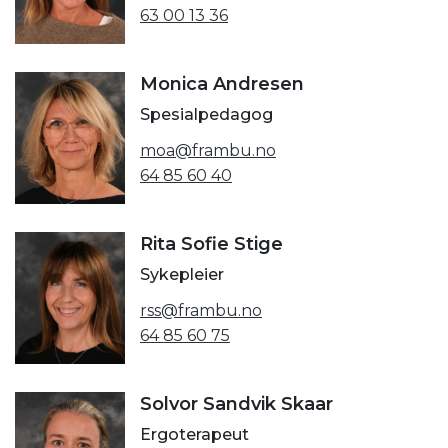
63 00 13 36
Monica Andresen
Spesialpedagog
moa@frambu.no
64 85 60 40
Rita Sofie Stige
Sykepleier
rss@frambu.no
64 85 60 75
Solvor Sandvik Skaar
Ergoterapeut