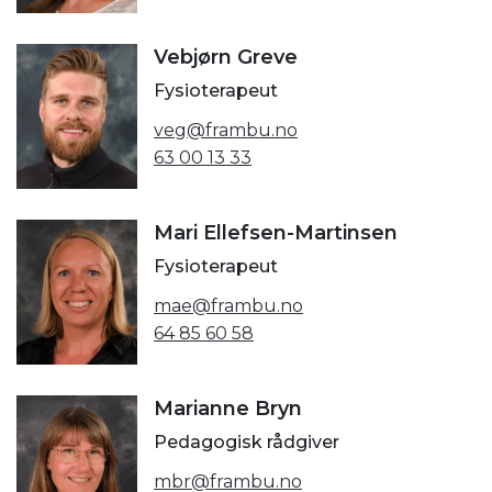
Vebjørn Greve
Fysioterapeut
veg@frambu.no
63 00 13 33
Mari Ellefsen-Martinsen
Fysioterapeut
mae@frambu.no
64 85 60 58
Marianne Bryn
Pedagogisk rådgiver
mbr@frambu.no