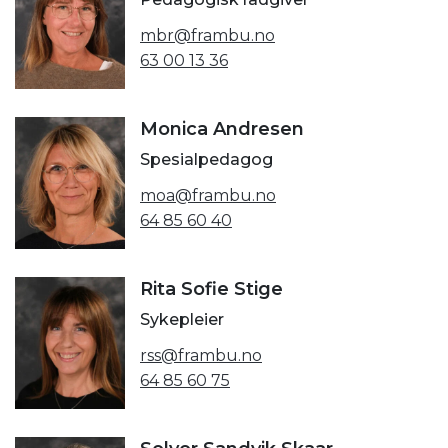
mbr@frambu.no
63 00 13 36
Monica Andresen
Spesialpedagog
moa@frambu.no
64 85 60 40
Rita Sofie Stige
Sykepleier
rss@frambu.no
64 85 60 75