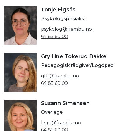
Tonje Elgsås
Psykologspesialist
psykolog@frambu.no
64 85 60 00
Gry Line Tokerud Bakke
Pedagogisk rådgiver/Logoped
gtb@frambu.no
64 85 60 09
Susann Simensen
Overlege
lege@frambu.no
64 85 60 00