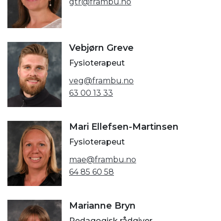
gtr@frambu.no
Vebjørn Greve
Fysioterapeut
veg@frambu.no
63 00 13 33
Mari Ellefsen-Martinsen
Fysioterapeut
mae@frambu.no
64 85 60 58
Marianne Bryn
Pedagogisk rådgiver