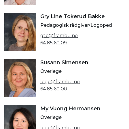
Gry Line Tokerud Bakke
Pedagogisk rådgiver/Logoped
gtb@frambu.no
64 85 60 09
Susann Simensen
Overlege
lege@frambu.no
64 85 60 00
My Vuong Hermansen
Overlege
lege@frambu.no