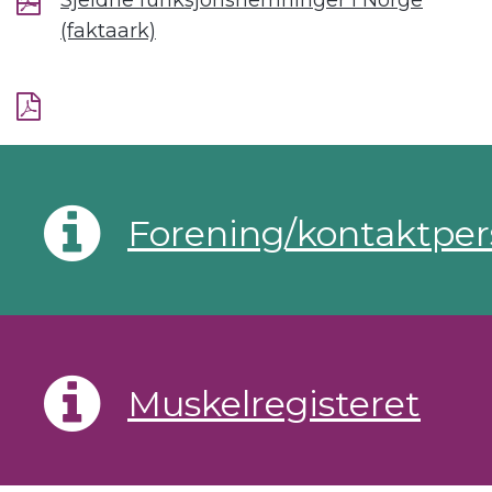
Sjeldne funksjonshemninger i Norge
(faktaark)
Forening/kontaktpe
Muskelregisteret