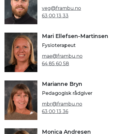
veg@frambu.no
63 00 13 33
Mari Ellefsen-Martinsen
Fysioterapeut
mae@frambu.no
64 85 60 58
Marianne Bryn
Pedagogisk rådgiver
mbr@frambu.no
63 00 13 36
Monica Andresen