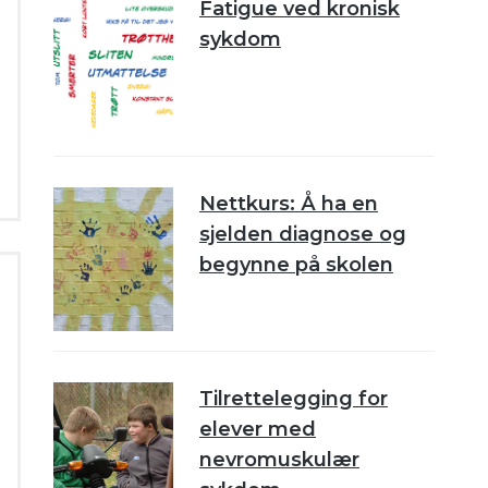
Fatigue ved kronisk
sykdom
Nettkurs: Å ha en
sjelden diagnose og
begynne på skolen
Tilrettelegging for
elever med
nevromuskulær