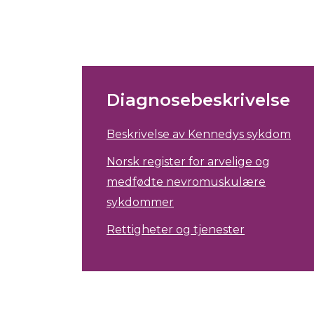
Diagnosebeskrivelse
Beskrivelse av Kennedys sykdom
Norsk register for arvelige og
medfødte nevromuskulære
sykdommer
Rettigheter og tjenester