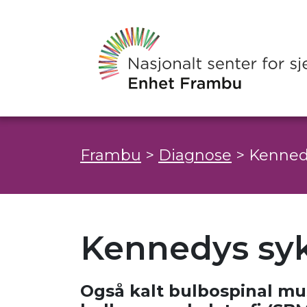
Frambu
>
Diagnose
>
Kenned
Kennedys s
Også kalt bulbospinal mus