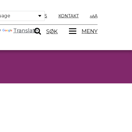
OM OSS
KONTAKT
A
y
Translate
MENY
SØK