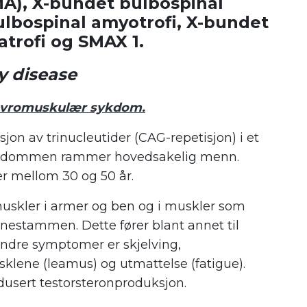
A), X-bundet bulbospinal
ulbospinal amyotrofi, X-bundet
trofi og SMAX 1.
 disease
vromuskulær sykdom.
on av trinucleutider (CAG-repetisjon) i et
Sykdommen rammer hovedsakelig menn.
r mellom 30 og 50 år.
uskler i armer og ben og i muskler som
rnestammen. Dette fører blant annet til
Andre symptomer er skjelving,
lene (leamus) og utmattelse (fatigue).
dusert testorsteronproduksjon.