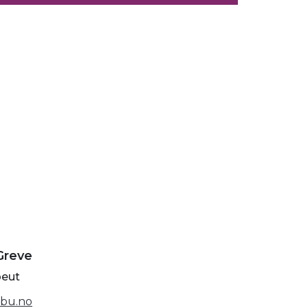
Greve
peut
bu.no