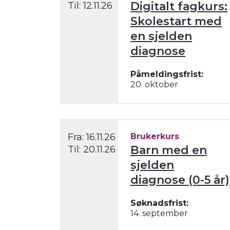
Digitalt fagkurs:
Til:
12.11.26
Skolestart med
en sjelden
diagnose
Påmeldingsfrist:
20. oktober
Fra:
16.11.26
Brukerkurs
Barn med en
Til:
20.11.26
sjelden
diagnose (0-5 år)
Søknadsfrist:
14. september