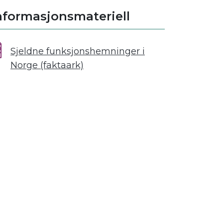
nformasjonsmateriell
Sjeldne funksjonshemninger i
Norge (faktaark)