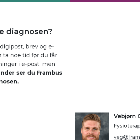
e diagnosen?
digipost, brev og e-
a noe tid før du får
ninger i e-post, men
nder ser du Frambus
nosen.
Vebjørn 
Fysiotera
veg@fram