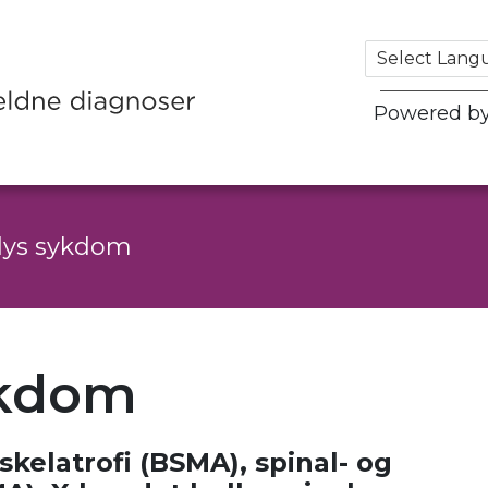
Powered b
ys sykdom
ykdom
kelatrofi (BSMA), spinal- og