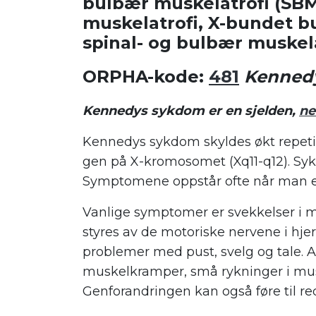
bulbær muskelatrofi (SBM
muskelatrofi, X-bundet b
spinal- og bulbær muskela
ORPHA-kode:
481
Kennedy
Kennedys sykdom er en sjelden,
ne
Kennedys sykdom skyldes økt repetisj
gen på X-kromosomet (Xq11-q12). 
Symptomene oppstår ofte når man e
Vanlige symptomer er svekkelser i m
styres av de motoriske nervene i hje
problemer med pust, svelg og tale. 
muskelkramper, små rykninger i musk
Genforandringen kan også føre til re