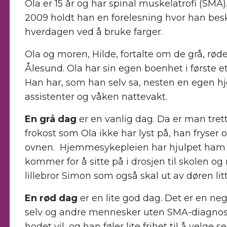
Ola er 15 år og har spinal muskelatrofi (SM
2009 holdt han en forelesning hvor han besk
hverdagen ved å bruke farger.
Ola og moren, Hilde, fortalte om de grå, rød
Ålesund. Ola har sin egen boenhet i første 
Han har, som han selv sa, nesten en egen hj
assistenter og våken nattevakt.
En grå dag
er en vanlig dag. Da er man tr
frokost som Ola ikke har lyst på, han fryser 
ovnen. Hjemmesykepleien har hjulpet ham 
kommer for å sitte på i drosjen til skolen o
lillebror Simon som også skal ut av døren lit
En rød dag
er en lite god dag. Det er en neg
selv og andre mennesker uten SMA-diagnosen
hodet vil, og han føler lite frihet til å velge