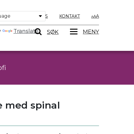
OM OSS
KONTAKT
A
y
Translate
MENY
SØK
fi
e med spinal