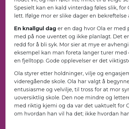
Spesielt kan en kald vinterdag føles slik, for 
lett. Ifølge mor er slike dager en bekreftelse 
En knallgul dag
er en dag hvor Ola er med p
med på noe uventet og ikke planlagt. Det er h
redd for å bli syk. Mor sier at mye er avhengi
eksempel kan man foreta langer turer med en
en fjelltopp. Gode opplevelser er det viktigst
Ola styrer etter holdninger, vilje og engasj
videregående skole. Ola har valgt å begynn
entusiasme og velvilje, til tross for at mor sy
uoversiktlig skole. Den noe mindre og letter
med riktig kjemi og da var det uaktuelt for O
om hvordan han vil ha det; ikke hvordan han 