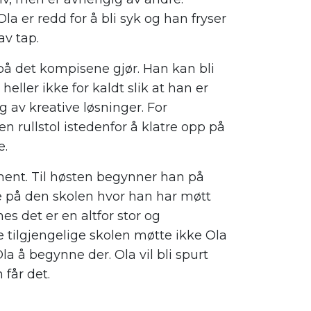
Ola er redd for å bli syk og han fryser
av tap.
å det kompisene gjør. Han kan bli
eller ikke for kaldt slik at han er
g av kreative løsninger. For
 rullstol istedenfor å klatre opp på
e.
ement. Til høsten begynner han på
e på den skolen hvor han har møtt
nes det er en altfor stor og
e tilgjengelige skolen møtte ikke Ola
la å begynne der. Ola vil bli spurt
får det.