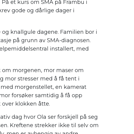
A). På et kurs om SMA på Frambu i
rev gode og dårlige dager i
e og knallgule dagene. Familien bor i
etasje på grunn av SMA-diagnosen.
elpemiddelsentral installert, med
ett om morgenen, mor maser om
og mor stresser med å få tent i
med morgenstellet, en kamerat
g mor forsøker samtidig å få opp
t over klokken åtte.
ativ dag hvor Ola ser forskjell på seg
. Kreftene strekker ikke til selv om
 selv, men er avhengig av andre.