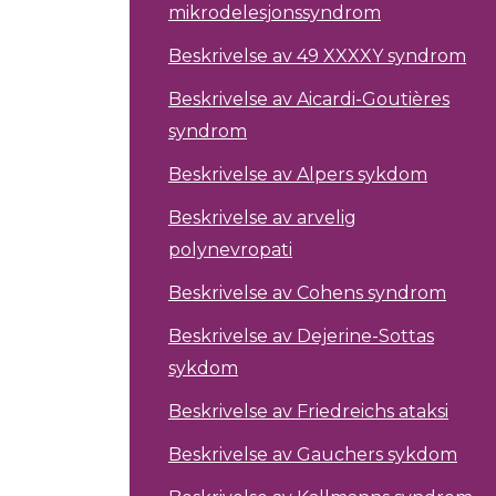
mikrodelesjonssyndrom
Beskrivelse av 49 XXXXY syndrom
Beskrivelse av Aicardi-Goutières
syndrom
Beskrivelse av Alpers sykdom
Beskrivelse av arvelig
polynevropati
Beskrivelse av Cohens syndrom
Beskrivelse av Dejerine-Sottas
sykdom
Beskrivelse av Friedreichs ataksi
Beskrivelse av Gauchers sykdom