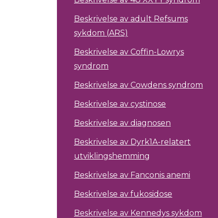
Beskrivelse av adult Refsums
sykdom (ARS)
Beskrivelse av Coffin-Lowrys
syndrom
Beskrivelse av Cowdens syndrom
Beskrivelse av cystinose
Beskrivelse av diagnosen
Beskrivelse av Dyrk1A-relatert
utviklingshemming
Beskrivelse av Fanconis anemi
Beskrivelse av fukosidose
Beskrivelse av Kennedys sykdom