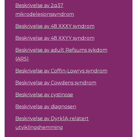
Beskrivelse av 2q37
mikrodelesjonssyndrom
Beskrivelse av 48 XXXY syndrom
Beskrivelse av 48 XXYY syndrom
Beskrivelse av adult Refsums sykdom
(ARS)
Beskrivelse av Coffin-Lowrys syndrom
Beskrivelse av Cowdens syndrom
Beskrivelse av cystinose
Beskrivelse av diagnosen
Beskrivelse av Dyrk1A-relatert
utviklingshemming