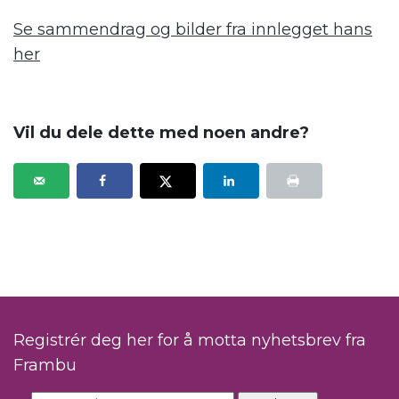
Se sammendrag og bilder fra innlegget hans
her
.
Vil du dele dette med noen andre?
Registrér deg her for å motta nyhetsbrev fra
Frambu