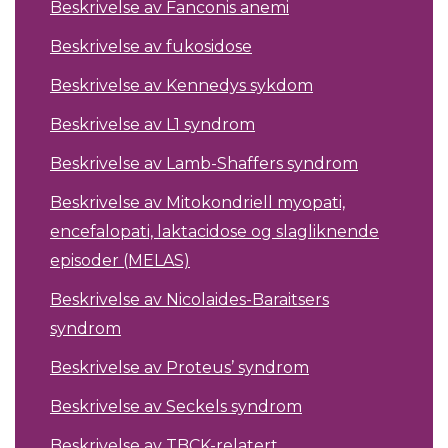
Beskrivelse av Fanconis anemi
Beskrivelse av fukosidose
Beskrivelse av Kennedys sykdom
Beskrivelse av L1 syndrom
Beskrivelse av Lamb-Shaffers syndrom
Beskrivelse av Mitokondriell myopati,
encefalopati, laktacidose og slagliknende
episoder (MELAS)
Beskrivelse av Nicolaides-Baraitsers
syndrom
Beskrivelse av Proteus’ syndrom
Beskrivelse av Seckels syndrom
Beskrivelse av TBCK-relatert