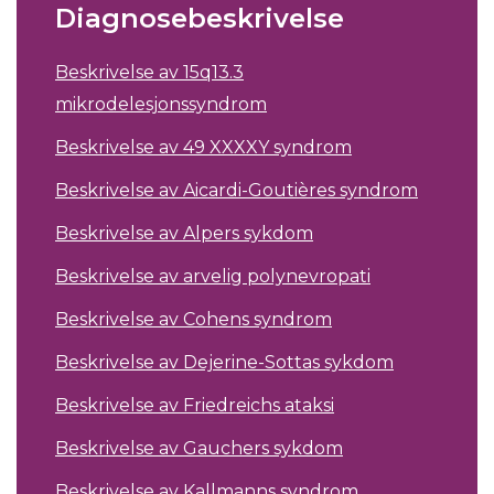
Diagnosebeskrivelse
Beskrivelse av 15q13.3
mikrodelesjonssyndrom
Beskrivelse av 49 XXXXY syndrom
Beskrivelse av Aicardi-Goutières syndrom
Beskrivelse av Alpers sykdom
Beskrivelse av arvelig polynevropati
Beskrivelse av Cohens syndrom
Beskrivelse av Dejerine-Sottas sykdom
Beskrivelse av Friedreichs ataksi
Beskrivelse av Gauchers sykdom
Beskrivelse av Kallmanns syndrom