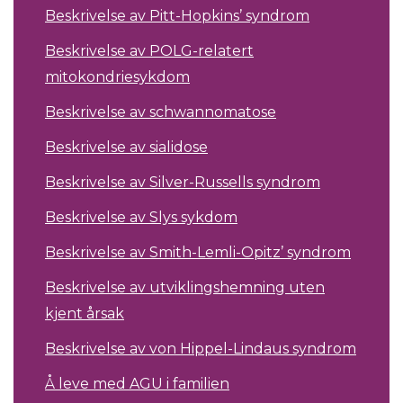
Beskrivelse av Pitt-Hopkins’ syndrom
Beskrivelse av POLG-relatert
mitokondriesykdom
Beskrivelse av schwannomatose
Beskrivelse av sialidose
Beskrivelse av Silver-Russells syndrom
Beskrivelse av Slys sykdom
Beskrivelse av Smith-Lemli-Opitz’ syndrom
Beskrivelse av utviklingshemning uten
kjent årsak
Beskrivelse av von Hippel-Lindaus syndrom
Å leve med AGU i familien