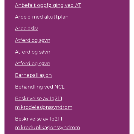
Anbefalt oppfølging ved AT
Arbeid med akuttplan
Arbeidsliv
Atferd og søvn
Atferd og søvn
Atferd og søvn
Barnepalliasjon
Behandling ved NCL
Beskrivelse av 1q21.1
mikrodelesjonssyndrom
Beskrivelse av 1q21.1
mikroduplikasjonssyndrom