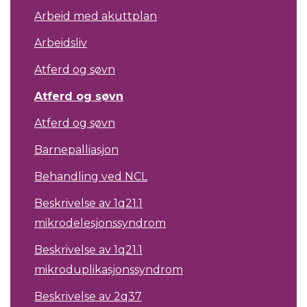
Arbeid med akuttplan
Arbeidsliv
Atferd og søvn
Atferd og søvn
Atferd og søvn
Barnepalliasjon
Behandling ved NCL
Beskrivelse av 1q21.1
mikrodelesjonssyndrom
Beskrivelse av 1q21.1
mikroduplikasjonssyndrom
Beskrivelse av 2q37