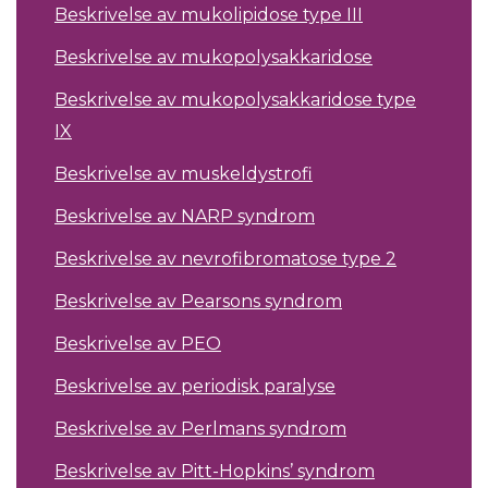
Beskrivelse av mukolipidose type III
Beskrivelse av mukopolysakkaridose
Beskrivelse av mukopolysakkaridose type
IX
Beskrivelse av muskeldystrofi
Beskrivelse av NARP syndrom
Beskrivelse av nevrofibromatose type 2
Beskrivelse av Pearsons syndrom
Beskrivelse av PEO
Beskrivelse av periodisk paralyse
Beskrivelse av Perlmans syndrom
Beskrivelse av Pitt-Hopkins’ syndrom