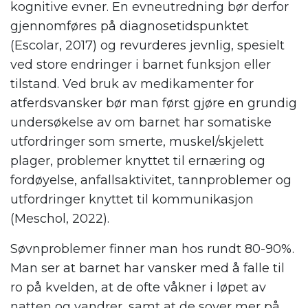
kognitive evner. En evneutredning bør derfor
gjennomføres på diagnosetidspunktet
(Escolar, 2017) og revurderes jevnlig, spesielt
ved store endringer i barnet funksjon eller
tilstand. Ved bruk av medikamenter for
atferdsvansker bør man først gjøre en grundig
undersøkelse av om barnet har somatiske
utfordringer som smerte, muskel/skjelett
plager, problemer knyttet til ernæring og
fordøyelse, anfallsaktivitet, tannproblemer og
utfordringer knyttet til kommunikasjon
(Meschol, 2022).
Søvnproblemer finner man hos rundt 80-90%.
Man ser at barnet har vansker med å falle til
ro på kvelden, at de ofte våkner i løpet av
natten og vandrer, samt at de sover mer på