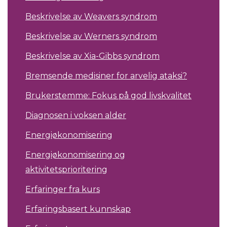
Beskrivelse av Weavers syndrom
Beskrivelse av Werners syndrom
Beskrivelse av Xia-Gibbs syndrom
Bremsende medisiner for arvelig ataksi?
Brukerstemme: Fokus på god livskvalitet
Diagnosen i voksen alder
Energiøkonomisering
Energiøkonomisering og
aktivitetsprioritering
Erfaringer fra kurs
Erfaringsbasert kunnskap