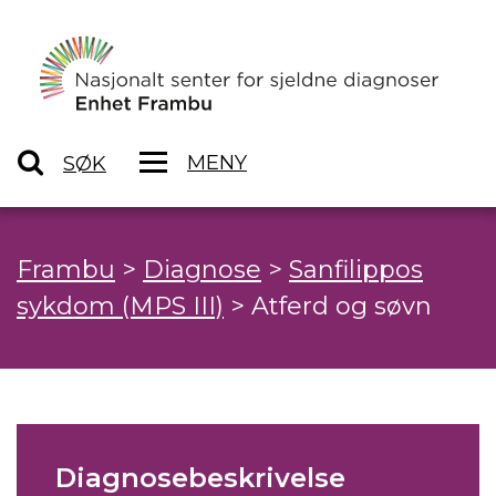
MENY
SØK
Frambu
>
Diagnose
>
Sanfilippos
sykdom (MPS III)
>
Atferd og søvn
Diagnosebeskrivelse