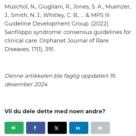
Muschol, N., Giugliani, R., Jones, S. A., Muenzer,
J., Smith, N. J., Whitley, C. B., … & MPS III
Guideline Development Group. (2022).
Sanfilippo syndrome: consensus guidelines for
clinical care. Orphanet Journal of Rare
Diseases, 17(1), 391.
.
Denne artikkelen ble faglig oppdatert 19.
desember 2024
.
Vil du dele dette med noen andre?