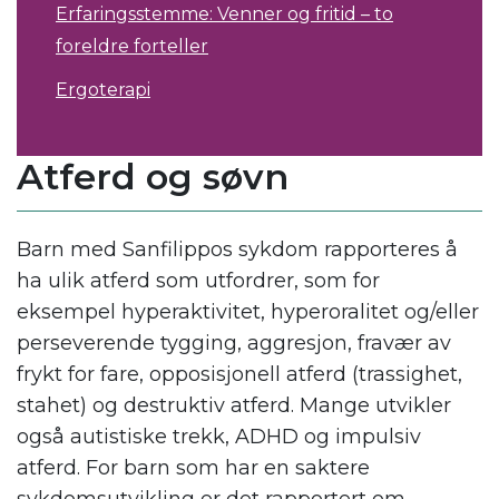
Erfaringsstemme: Venner og fritid – to
foreldre forteller
Ergoterapi
Atferd og søvn
Barn med Sanfilippos sykdom rapporteres å
ha ulik atferd som utfordrer, som for
eksempel hyperaktivitet, hyperoralitet og/eller
perseverende tygging, aggresjon, fravær av
frykt for fare, opposisjonell atferd (trassighet,
stahet) og destruktiv atferd. Mange utvikler
også autistiske trekk, ADHD og impulsiv
atferd. For barn som har en saktere