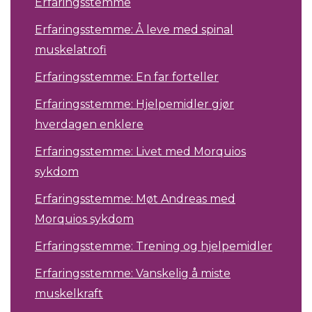
Erfaringsstemme
Erfaringsstemme: Å leve med spinal
muskelatrofi
Erfaringsstemme: En far forteller
Erfaringsstemme: Hjelpemidler gjør
hverdagen enklere
Erfaringsstemme: Livet med Morquios
sykdom
Erfaringsstemme: Møt Andreas med
Morquios sykdom
Erfaringsstemme: Trening og hjelpemidler
Erfaringsstemme: Vanskelig å miste
muskelkraft