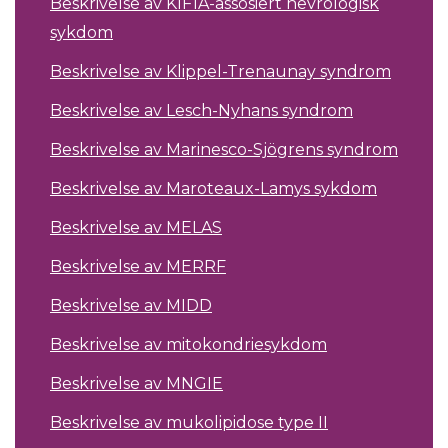
Beskrivelse av KIF1A-assosiert nevrologisk
sykdom
Beskrivelse av Klippel-Trenaunay syndrom
Beskrivelse av Lesch-Nyhans syndrom
Beskrivelse av Marinesco-Sjögrens syndrom
Beskrivelse av Maroteaux-Lamys sykdom
Beskrivelse av MELAS
Beskrivelse av MERRF
Beskrivelse av MIDD
Beskrivelse av mitokondriesykdom
Beskrivelse av MNGIE
Beskrivelse av mukolipidose type II