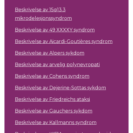
Beskrivelse av 15q13.3
mikrodelesjonssyndrom
Beskrivelse av 49 XXXXY syndrom
Beskrivelse av Aicardi-Goutières syndrom
Beskrivelse av Alpers sykdom
Beskrivelse av arvelig polynevropati
Beskrivelse av Cohens syndrom
Beskrivelse av Dejerine-Sottas sykdom
Beskrivelse av Friedreichs ataksi
Beskrivelse av Gauchers sykdom
Beskrivelse av Kallmanns syndrom