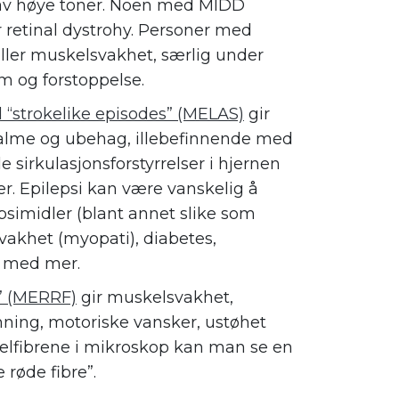
t av høye toner. Noen med MIDD
retinal dystrohy. Personer med
ler muskelsvakhet, særlig under
m og forstoppelse.
 “strokelike episodes” (MELAS)
gir
lme og ubehag, illebefinnende med
sirkulasjonsforstyrrelser i hjernen
er. Epilepsi kan være vanskelig å
psimidler (blant annet slike som
vakhet (myopati), diabetes,
 med mer.
 ” (MERRF)
gir muskelsvakhet,
mning, motoriske vansker, ustøhet
kelfibrene i mikroskop kan man se en
 røde fibre”.