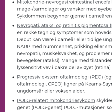
Mitokondrie-nevrogastrointestinal encefa
mage-/tarmplager og vansker med øyebev
Sykdommen begynner gjerne i barneåren
Nevropati, ataksi og retinitis pigmentosa
en rekke tegn og symptomer som hoveds
Debut kan være i barneår eller tidlige ung
NARP med nummenhet, prikking eller smer
nevropati), muskelsvakhet, og problemer
bevegelser (ataksi). Mange med tilstanden
lyssensitivt vev i bakre del av øyet (retina).
Progressiv ekstern oftalmoplegi (PEO)
(og
oftalmoplegi, CPEO) ligner på Kearns-Say
ungdomsår eller voksen alder.
POLG-relatert mitokondriesykdom
skylde
genet (POLG-genet) POLG-mutasjoner, som