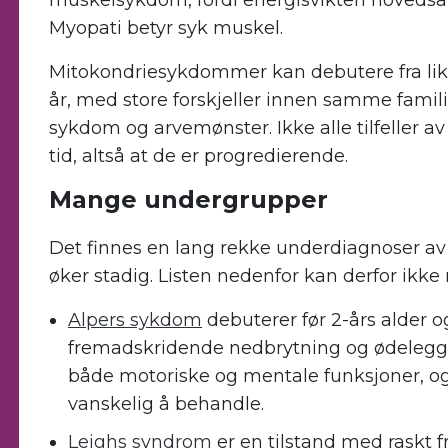
muskelsykdom, fordi energisvikten hoveds
Myopati betyr syk muskel.
Mitokondriesykdommer kan debutere fra like 
år, med store forskjeller innen samme famil
sykdom og arvemønster. Ikke alle tilfeller 
tid, altså at de er progredierende.
Mange undergrupper
Det finnes en lang rekke underdiagnoser a
øker stadig. Listen nedenfor kan derfor ikke 
Alpers sykdom
debuterer før 2-års alder og
fremadskridende nedbrytning og ødelegg
både motoriske og mentale funksjoner, og
vanskelig å behandle.
Leighs syndrom
er en tilstand med raskt 