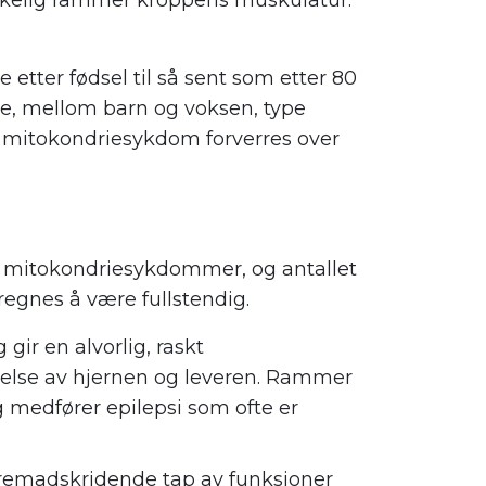
akelig rammer kroppens muskulatur.
etter fødsel til så sent som etter 80
ie, mellom barn og voksen, type
av mitokondriesykdom forverres over
v mitokondriesykdommer, og antallet
regnes å være fullstendig.
 gir en alvorlig, raskt
else av hjernen og leveren. Rammer
 medfører epilepsi som ofte er
fremadskridende tap av funksjoner