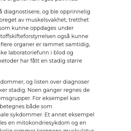
diagnostisere, og ble opprinnelig
reget av muskelsvakhet, tretthet
ev som kunne oppdages under
stoffskifteforstyrrelsen også kunne
 flere organer er rammet samtidig,
ske laboratoriefunn i blod og
toder har fått en stadig større
dommer, og listen over diagnoser
r stadig. Noen ganger regnes de
msgrupper. For eksempel kan
gi betegnes både som
ale sykdommer. Et annet eksempel
lles en mitokondriesykdom og en