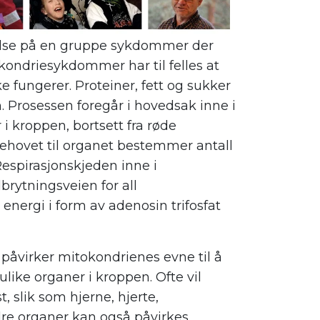
lse på en gruppe sykdommer der
kondriesykdommer har til felles at
e fungerer. Proteiner, fett og sukker
. Prosessen foregår i hovedsak inne i
 i kroppen, bortsett fra røde
behovet til organet bestemmer antall
. Respirasjonskjeden inne i
brytningsveien for all
energi i form av adenosin trifosfat
åvirker mitokondrienes evne til å
like organer i kroppen. Ofte vil
 slik som hjerne, hjerte,
dre organer kan også påvirkes.