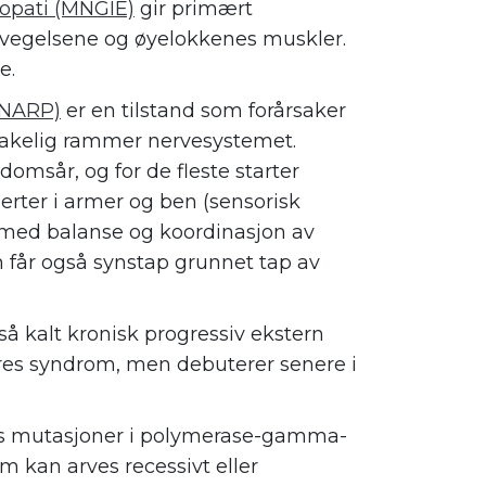
lopati (MNGIE)
gir primært
egelsene og øyelokkenes muskler.
e.
 (NARP)
er en tilstand som forårsaker
akelig rammer nervesystemet.
domsår, og for de fleste starter
ter i armer og ben (sensorisk
 med balanse og koordinasjon av
 får også synstap grunnet tap av
så kalt kronisk progressiv ekstern
res syndrom, men debuterer senere i
s mutasjoner i polymerase-gamma-
 kan arves recessivt eller