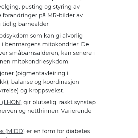
elging, pusting og styring av
 forandringer på MR-bilder av
 tidlig barnealder.
blodsykdom som kan gi alvorlig
 i benmargens mitokondrier. De
er småbarnsalderen, kan senere i
annen mitokondriesykdom.
ner (pigmentavleiring i
kk), balanse og koordinasjon
yrrelse) og kroppsvekst.
i (LHON)
gir plutselig, raskt synstap
erven og netthinnen. Varierende
es (MIDD)
er en form for diabetes