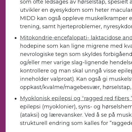
som ofte ledsages av hørselstap, spesiel
utvikler en øyesykdom som heter macular 
MIDD kan også oppleve muskelkramper el
trening, samt hjerteproblemer, nyresykdo
Mitokondrie-encefalopati- laktacidose and
hodepine som kan ligne migrene med kva
nevrologiske tegn som skyldes forbigående 
og/eller mer varige slag-lignende hendels
kontrollere og man skal unngå visse epile
inneholder valproat). Kan også gi muskels
oppkast/kvalme/magebesvær, hørselstap,
Myoklonisk epilepsi og “ragged red fibers
epilepsi (myoklonier), syns- og hørselshe
(ataksi) og lærevansker. Ved å se på mus
strukturell endring som kalles for ”raggede