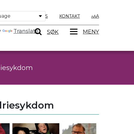
OM OSS
KONTAKT
A
y
Translate
MENY
SØK
riesykdom
driesykdom