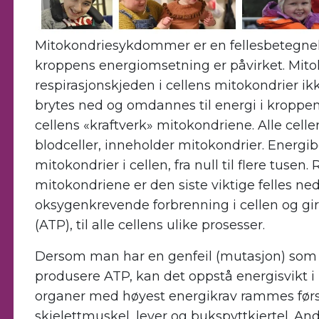
Mitokondriesykdommer er en fellesbetegne
kroppens energiomsetning er påvirket. Mito
respirasjonskjeden i cellens mitokondrier ikk
brytes ned og omdannes til energi i kroppen
cellens «kraftverk» mitokondriene. Alle celler
blodceller, inneholder mitokondrier. Energi
mitokondrier i cellen, fra null til flere tusen
mitokondriene er den siste viktige felles ned
oksygenkrevende forbrenning i cellen og gir 
(ATP), til alle cellens ulike prosesser.
Dersom man har en genfeil (mutasjon) som p
produsere ATP, kan det oppstå energisvikt i u
organer med høyest energikrav rammes først,
skjelettmuskel, lever og bukspyttkjertel. An