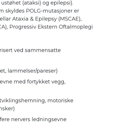
ustøhet (ataksi) og epilepsi).
 skyldes POLG-mutasjoner er
llar Ataxia & Epilepsy (MSCAE),
CA), Progressiv Ekstern Oftalmoplegi
isert ved sammensatte
et, lammelser/pareser)
eevne med fortykket vegg,
utviklingshemning, motoriske
nsker)
ifere nervers ledningsevne