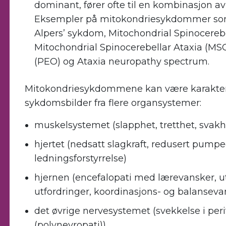
dominant, fører ofte til en kombinasjon av 
Eksempler på mitokondriesykdommer som
Alpers’ sykdom, Mitochondrial Spinocerebe
Mitochondrial Spinocerebellar Ataxia (MS
(PEO) og Ataxia neuropathy spectrum.
Mitokondriesykdommene kan være karakter
sykdomsbilder fra flere organsystemer:
muskelsystemet (slapphet, tretthet, svakh
hjertet (nedsatt slagkraft, redusert pump
ledningsforstyrrelse)
hjernen (encefalopati med lærevansker, 
utfordringer, koordinasjons- og balanseva
det øvrige nervesystemet (svekkelse i per
(polynevropati))