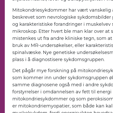
Mitokondriesykdommer har vært vanskelig å 
beskrevet som nevrologiske sykdomsbilder p
og karakteristiske forandringer i muskelv
mikroskop. Etter hvert ble man klar over at 
mistenkes ut fra andre kliniske tegn, som at
bruk av MR-undersøkelser, eller karakteristi
spinalvæske. Nye genetiske undersøkelsesme
plass i å diagnostisere sykdomsgruppen.
Det pågår mye forskning på mitokondriesyk
som kommer inn under sykdomsgruppen øke
samme diagnosene også med i andre sykdo
forstyrrelser i omdannelsen av fett til ener
mitokondriesykdommer og som peroksisom
er mitokondriemyopatier, som både kan ka