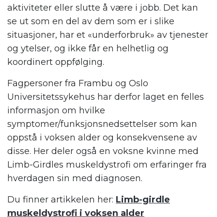
aktiviteter eller slutte å være i jobb. Det kan
se ut som en del av dem som er i slike
situasjoner, har et «underforbruk» av tjenester
og ytelser, og ikke får en helhetlig og
koordinert oppfølging.
Fagpersoner fra Frambu og Oslo
Universitetssykehus har derfor laget en felles
informasjon om hvilke
symptomer/funksjonsnedsettelser som kan
oppstå i voksen alder og konsekvensene av
disse. Her deler også en voksne kvinne med
Limb-Girdles muskeldystrofi om erfaringer fra
hverdagen sin med diagnosen.
Du finner artikkelen her:
Limb-girdle
muskeldystrofi i voksen alder