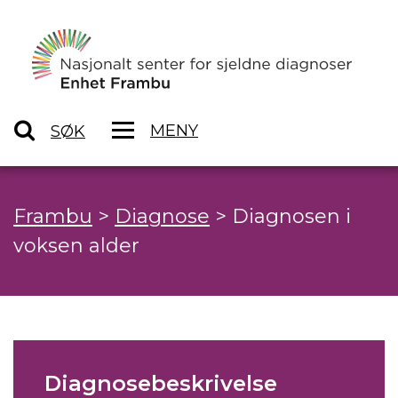
MENY
SØK
Frambu
>
Diagnose
>
Diagnosen i
voksen alder
Diagnosebeskrivelse