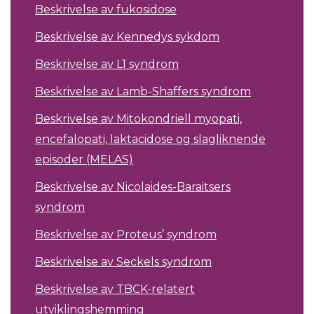
Beskrivelse av fukosidose
Beskrivelse av Kennedys sykdom
Beskrivelse av L1 syndrom
Beskrivelse av Lamb-Shaffers syndrom
Beskrivelse av Mitokondriell myopati,
encefalopati, laktacidose og slagliknende
episoder (MELAS)
Beskrivelse av Nicolaides-Baraitsers
syndrom
Beskrivelse av Proteus’ syndrom
Beskrivelse av Seckels syndrom
Beskrivelse av TBCK-relatert
utviklingshemming