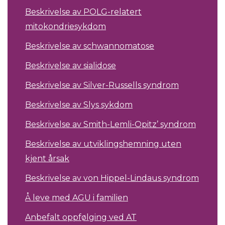
Beskrivelse av POLG-relatert
mitokondriesykdom
Beskrivelse av schwannomatose
Beskrivelse av sialidose
Beskrivelse av Silver-Russells syndrom
Beskrivelse av Slys sykdom
Beskrivelse av Smith-Lemli-Opitz’ syndrom
Beskrivelse av utviklingshemning uten
kjent årsak
Beskrivelse av von Hippel-Lindaus syndrom
Å leve med AGU i familien
Anbefalt oppfølging ved AT