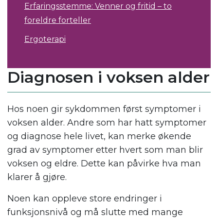
Erfaringsstemme: Venner og fritid – to
foreldre forteller
Ergoterapi
Diagnosen i voksen alder
Hos noen gir sykdommen først symptomer i
voksen alder. Andre som har hatt symptomer
og diagnose hele livet, kan merke økende
grad av symptomer etter hvert som man blir
voksen og eldre. Dette kan påvirke hva man
klarer å gjøre.
Noen kan oppleve store endringer i
funksjonsnivå og må slutte med mange