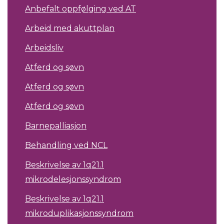
Anbefalt oppfølging ved AT
Arbeid med akuttplan
Arbeidsliv
Atferd og søvn
Atferd og søvn
Atferd og søvn
Barnepalliasjon
Behandling ved NCL
Beskrivelse av 1q21.1
mikrodelesjonssyndrom
Beskrivelse av 1q21.1
mikroduplikasjonssyndrom