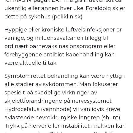
ukentlig eller annen hver uke. Foreløpig skjer
dette på sykehus (poliklinisk).
Hyppige eller kroniske luftveisinfeksjoner er
vanlige, og influensavaksine i tillegg til
ordinært barnevaksinasjonsprogram eller
forebyggende antibiotikabehandling kan
være aktuelle tiltak.
Symptomrettet behandling kan være nyttig i
alle stadier av sykdommen. Man fokuserer
spesielt på skadelige virkninger av
skjelettforandringene på nervesystemet.
Hydrocefalus (vannhode) vil vanligvis kreve
avlastende nevrokirurgiske inngrep (shunt).
Trykk på nerver eller instabilitet i nakken kan