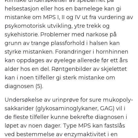
helsestasjon eller hos en barnelege kan gi
mistanke om MPS I, II og IV ut fra vurdering av
psykomotorisk utvikling, ytre trekk og
sykehistorie. Problemer med narkose på
grunn av trange plassforhold i halsen kan
styrke mistanken. Forandringer i hornhinnen
kan oppdages av øyelege allerede før ett års
alder hos en del. Røntgenbilder av skjelettet
kan i noen tilfeller gi sterk mistanke om
diagnosen (5).
Undersøkelse av urinprøve for sure mukopoly­
sakkarider (glykosaminoglykaner, GAG) vil i
de fleste tilfeller kunne bekrefte diagnosen i
løpet av noen dager. Type MPS kan fastslås
ved bestemmelse av enzymaktivitet i en