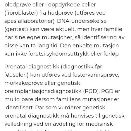
blodprøve eller i oppdyrkede celler
(fibroblaster) fra hudprøve (utføres ved
spesiallaboratorier). DNA-undersøkelse
(gentest) kan være aktuelt, men hver familie
har sine egne mutasjoner, så identifisering av
disse kan ta lang tid. Den enkelte mutasjon
kan ikke forutsi sykdomsuttrykk eller forløp.
Prenatal diagnostikk (diagnostikk før
fødselen) kan utføres ved fostervannsprøve,
morkakeprøve eller genetisk
preimplantasjonsdiagnostikk (PGD). PGD er
mulig bare dersom familiens mutasjoner er
identifisert. Par som vurderer genetisk
prenatal diagnostikk må henvises til genetisk
veiledning ved en avdeling for medisinsk