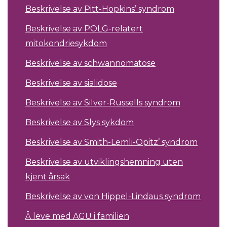
Beskrivelse av Pitt-Hopkins’ syndrom
Beskrivelse av POLG-relatert
mitokondriesykdom
Beskrivelse av schwannomatose
Beskrivelse av sialidose
Beskrivelse av Silver-Russells syndrom
Beskrivelse av Slys sykdom
Beskrivelse av Smith-Lemli-Opitz’ syndrom
Beskrivelse av utviklingshemning uten
kjent årsak
Beskrivelse av von Hippel-Lindaus syndrom
Å leve med AGU i familien