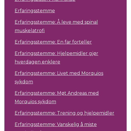
Erfaringsstemme
Erfaringsstemme: Å leve med spinal
muskelatrofi
Erfaringsstemme: En far forteller
Erfaringsstemme: Hjelpemidler gjør
hverdagen enklere
Erfaringsstemme: Livet med Morquios
sykdom
Erfaringsstemme: Møt Andreas med
Morquios sykdom
Erfaringsstemme: Trening og hjelpemidler
Erfaringsstemme: Vanskelig å miste