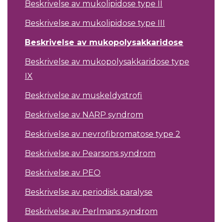
Beskrivelse av mukolipidose type II
Beskrivelse av mukolipidose type III
Beskrivelse av mukopolysakkaridose
Beskrivelse av mukopolysakkaridose type
IX
Beskrivelse av muskeldystrofi
Beskrivelse av NARP syndrom
Beskrivelse av nevrofibromatose type 2
Beskrivelse av Pearsons syndrom
Beskrivelse av PEO
Beskrivelse av periodisk paralyse
Beskrivelse av Perlmans syndrom