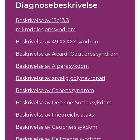
Diagnosebeskrivelse
Beskrivelse av 15q13.3
mikrodelesjonssyndrom
Beskrivelse av 49 XXXXY syndrom
Beskrivelse av Aicardi-Goutières syndrom
Beskrivelse av Alpers sykdom
Beskrivelse av arvelig polynevropati
Beskrivelse av Cohens syndrom
Beskrivelse av Dejerine-Sottas sykdom
Beskrivelse av Friedreichs ataksi
Beskrivelse av Gauchers sykdom
Beskrivelse av Kallmanns syndrom