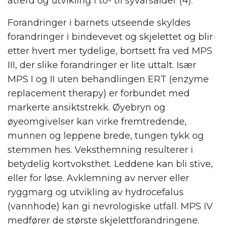
atferd og utvikling i to- til syvårsalder (4).
Forandringer i barnets utseende skyldes
forandringer i bindevevet og skjelettet og blir
etter hvert mer tydelige, bortsett fra ved MPS
III, der slike forandringer er lite uttalt. Især
MPS I og II uten behandlingen ERT (enzyme
replacement therapy) er forbundet med
markerte ansiktstrekk. Øyebryn og
øyeomgivelser kan virke fremtredende,
munnen og leppene brede, tungen tykk og
stemmen hes. Veksthemning resulterer i
betydelig kortvoksthet. Leddene kan bli stive,
eller for løse. Avklemning av nerver eller
ryggmarg og utvikling av hydrocefalus
(vannhode) kan gi nevrologiske utfall. MPS IV
medfører de største skjelettforandringene.