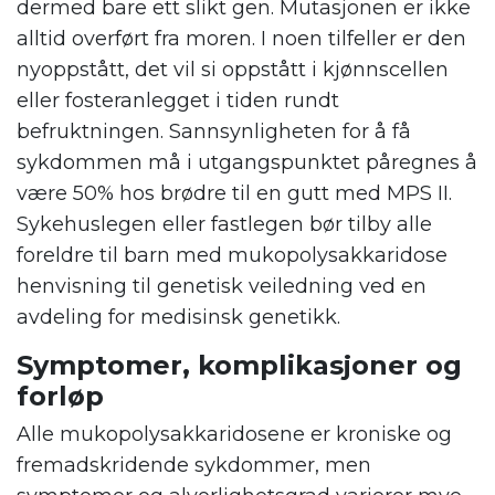
dermed bare ett slikt gen. Mutasjonen er ikke
alltid overført fra moren. I noen tilfeller er den
nyoppstått, det vil si oppstått i kjønnscellen
eller fosteranlegget i tiden rundt
befruktningen. Sannsynligheten for å få
sykdommen må i utgangspunktet påregnes å
være 50% hos brødre til en gutt med MPS II.
Sykehuslegen eller fastlegen bør tilby alle
foreldre til barn med mukopolysakkaridose
henvisning til genetisk veiledning ved en
avdeling for medisinsk genetikk.
Symptomer, komplikasjoner og
forløp
Alle mukopolysakkaridosene er kroniske og
fremadskridende sykdommer, men