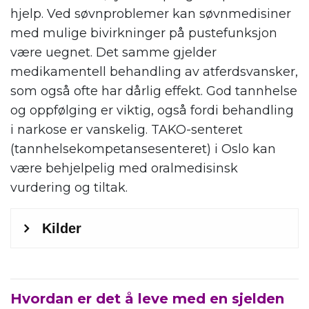
hjelp. Ved søvnproblemer kan søvnmedisiner
med mulige bivirkninger på pustefunksjon
være uegnet. Det samme gjelder
medikamentell behandling av atferdsvansker,
som også ofte har dårlig effekt. God tannhelse
og oppfølging er viktig, også fordi behandling
i narkose er vanskelig. TAKO-senteret
(tannhelsekompetansesenteret) i Oslo kan
være be­hjel­pelig med oralmedisinsk
vurdering og tiltak.
Hvordan er det å leve med en sjelden