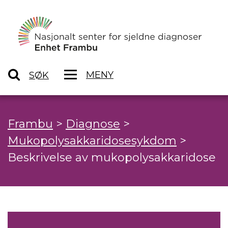
MENY
SØK
Frambu
>
Diagnose
>
Mukopolysakkaridosesykdom
>
Beskrivelse av mukopolysakkaridose