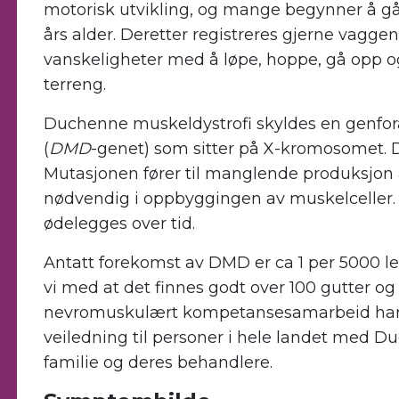
motorisk utvikling, og mange begynner å gå 
års alder. Deretter registreres gjerne vagg
vanskeligheter med å løpe, hoppe, gå opp o
terreng.
Duchenne muskeldystrofi skyldes en genfora
(
DMD
-genet) som sitter på X-kromosomet. 
Mutasjonen fører til manglende produksjon a
nødvendig i oppbyggingen av muskelceller. 
ødelegges over tid.
Antatt forekomst av DMD er ca 1 per 5000 le
vi med at det finnes godt over 100 gutter
nevromuskulært kompetansesamarbeid har 
veiledning til personer i hele landet med D
familie og deres behandlere.