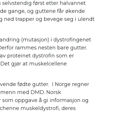
selvstendig først etter halvannet
ende gange, og guttene får økende
g ned trapper og bevege seg i ulendt
ndring (mutasjon) i dystrofingenet
Derfor rammes nesten bare gutter.
v proteinet dystrofin som er
Det gjør at muskelcellene
vende fødte gutter. I Norge regner
 og menn med DMD. Norsk
som oppgave å gi informasjon og
uchenne muskeldystrofi, deres