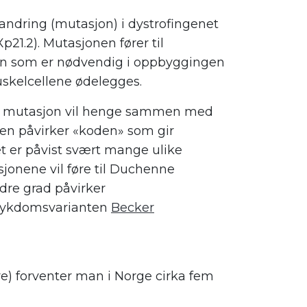
ndring (mutasjon) i dystrofingenet
21.2). Mutasjonen fører til
in som er nødvendig i oppbyggingen
muskelcellene ødelegges.
 en mutasjon vil henge sammen med
den påvirker «koden» som gir
et er påvist svært mange ulike
sjonene vil føre til Duchenne
dre grad påvirker
e sykdomsvarianten
Becker
re) forventer man i Norge cirka fem