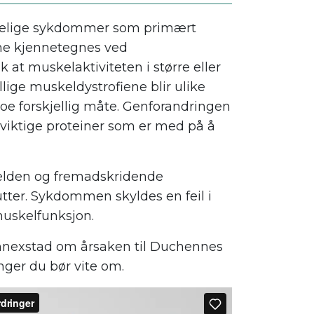
arvelige sykdommer som primært
ne kjennetegnes ved
 at muskelaktiviteten i større eller
llige muskeldystrofiene blir ulike
oe forskjellig måte. Genforandringen
 av viktige proteiner som er med på å
sjelden og fremadskridende
er. Sykdommen skyldes en feil i
muskelfunksjon.
 Annexstad om årsaken til Duchennes
nger du bør vite om.