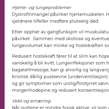
Hjerte- og lungeproblemer
Dystrofinmangel påvirker hjertemuskelen. Hjer
sjeldnere tilfeller medføre plutselig død.
Etter opphør av gangfunksjon vil muskulatur
påvirket. Sammen med skoliose og eventuelt 
lungevolumet kan minke og hostekraften sv
Redusert hostekraft fører til at slim kan ho
vanskelig å bli kvitt. Lungeinfeksjoner som h
bagatellmessige, kan gi alvorlig og langva
Kronisk dårlig pusteevne (underventilasjon) 
og gir symptomer som urolig/forstyrret søvn,
morgenhodepine og redusert konsentrasjon
Vekt og ernæring
Når guttene er mindre fysisk aktive, vil som