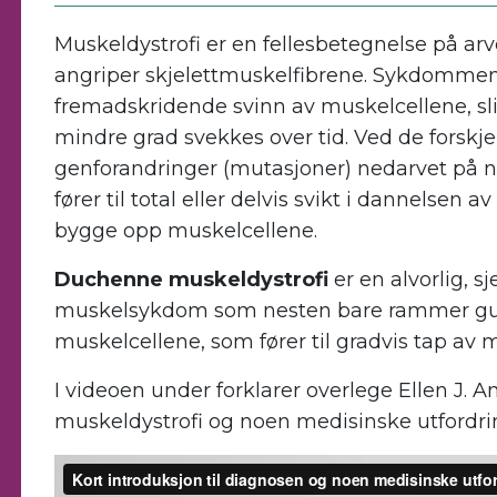
Muskeldystrofi er en fellesbetegnelse på 
angriper skjelettmuskelfibrene. Sykdomme
fremadskridende svinn av muskelcellene, slik
mindre grad svekkes over tid. Ved de forskje
genforandringer (mutasjoner) nedarvet på n
fører til total eller delvis svikt i dannelsen
bygge opp muskelcellene.
Duchenne muskeldystrofi
er en alvorlig, 
muskelsykdom som nesten bare rammer gutt
muskelcellene, som fører til gradvis tap av 
I videoen under forklarer overlege Ellen J.
muskeldystrofi og noen medisinske utfordri