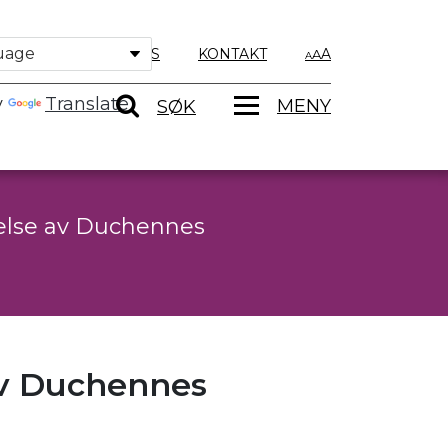
OM OSS
KONTAKT
A
y
Translate
MENY
SØK
else av Duchennes
av Duchennes