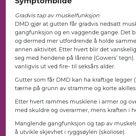
Symptombilde
Gradvis tap av muskelfunksjon
DMD gjør at gutten får gradvis nedsatt muskel
gangfunksjon og en vaggende gange. Det bli
og dermed mer utfordrende å holde samme 
annen aktivitet. Etter hvert blir det vanskelig
seg med hendene på lårene (Gowers’ tegn). 
vanligvis ut ved fire- til seksårs alder.
Gutter som får DMD kan ha kraftige legger 
tærne på grunn av stramme og korte akilles
Etter hvert rammes musklene i armer og ov
med skuldre og overarmer, mens kraften i he
Manglende gangfunksjon og tap av muskelstyr
å utvikle skjevhet i ryggsøylen (skoliose).