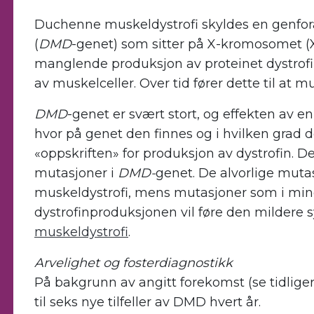
Duchenne muskeldystrofi skyldes en genfora
(
DMD
-genet) som sitter på X-kromosomet (Xp
manglende produksjon av proteinet dystrof
av muskelceller. Over tid fører dette til at 
DMD
-genet er svært stort, og effekten av
hvor på genet den finnes og i hvilken grad 
«oppskriften» for produksjon av dystrofin. D
mutasjoner i
DMD-
genet. De alvorlige muta
muskeldystrofi, mens mutasjoner som i min
dystrofinproduksjonen vil føre den milder
muskeldystrofi
.
Arvelighet og fosterdiagnostikk
På bakgrunn av angitt forekomst (se tidlige
til seks nye tilfeller av DMD hvert år.