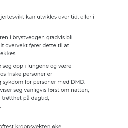
tesvikt kan utvikles over tid, eller i
en i brystveggen gradvis bli
overvekt fører dette til at
ekkes.
pe seg opp i lungene og være
os friske personer er
rig sykdom for personer med DMD.
viser seg vanligvis først om natten,
 trøtthet på dagtid,
.
 oftest kroppsvekten øke.