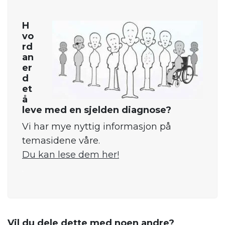
H
vo
rd
an
er
d
et
å
leve med en sjelden diagnose?
Vi har mye nyttig informasjon på
temasidene våre.
Du kan lese dem her!
.
Vil du dele dette med noen andre?