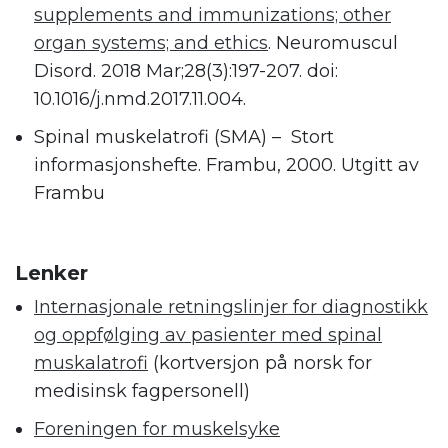
supplements and immunizations; other
organ systems; and ethics
. Neuromuscul
Disord. 2018 Mar;28(3):197-207. doi:
10.1016/j.nmd.2017.11.004.
Spinal muskelatrofi (SMA) – Stort
informasjonshefte. Frambu, 2000. Utgitt av
Frambu
.
Lenker
Internasjonale retningslinjer for diagnostikk
og oppfølging av pasienter med spinal
muskalatrofi
(kortversjon på norsk for
medisinsk fagpersonell)
Foreningen for muskelsyke