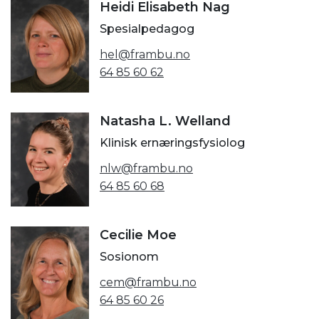
Heidi Elisabeth Nag
Spesialpedagog
hel@frambu.no
64 85 60 62
Natasha L. Welland
Klinisk ernæringsfysiolog
nlw@frambu.no
64 85 60 68
Cecilie Moe
Sosionom
cem@frambu.no
64 85 60 26