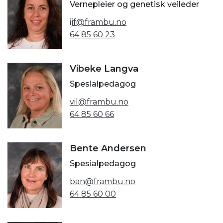
Vernepleier og genetisk veileder
ijf@frambu.no
64 85 60 23
Vibeke Langva
Spesialpedagog
vil@frambu.no
64 85 60 66
Bente Andersen
Spesialpedagog
ban@frambu.no
64 85 60 00