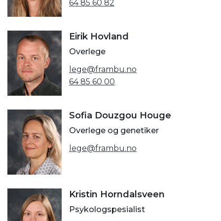
64 85 60 82
Eirik Hovland
Overlege
lege@frambu.no
64 85 60 00
Sofia Douzgou Houge
Overlege og genetiker
lege@frambu.no
Kristin Horndalsveen
Psykologspesialist