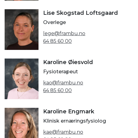
Lise Skogstad Loftsgaard
Overlege
lege@frambu.no
64 85 60 00
Karoline Øiesvold
Fysioterapeut
kao@frambu.no
64 85 60 00
Karoline Engmark
Klinisk ernæringsfysiolog
kae@frambu.no