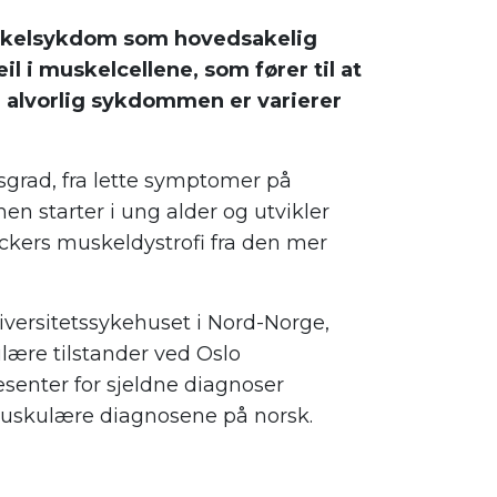
uskelsykdom som hovedsakelig
 i muskelcellene, som fører til at
r alvorlig sykdommen er varierer
tsgrad, fra lette symptomer på
en starter i ung alder og utvikler
eckers muskeldystrofi fra den mer
ersitetssykehuset i Nord-Norge,
ære tilstander ved Oslo
enter for sjeldne diagnoser
uskulære diagnosene på norsk.