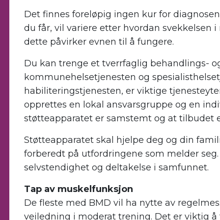
Det finnes foreløpig ingen kur for diagnose
du får, vil variere etter hvordan svekkelsen 
dette påvirker evnen til å fungere.
Du kan trenge et tverrfaglig behandlings- o
kommunehelsetjenesten og spesialisthelsetj
habiliteringstjenesten, er viktige tjenesteyt
opprettes en lokal ansvarsgruppe og en indivi
støtteapparatet er samstemt og at tilbudet e
Støtteapparatet skal hjelpe deg og din famili
forberedt på utfordringene som melder seg. 
selvstendighet og deltakelse i samfunnet.
Tap av muskelfunksjon
De fleste med BMD vil ha nytte av regelmes
veiledning i moderat trening. Det er viktig å t