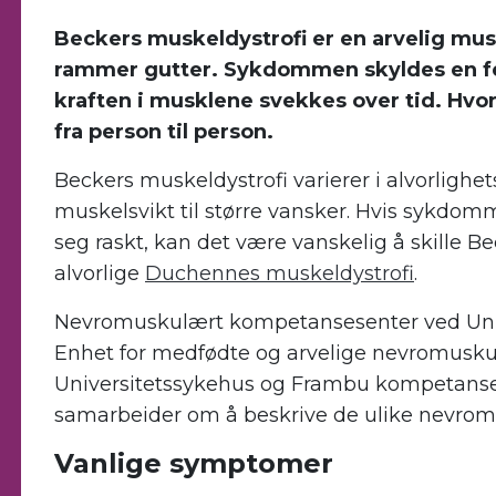
Beckers muskeldystrofi er en arvelig m
rammer gutter. Sykdommen skyldes en feil
kraften i musklene svekkes over tid. Hvo
fra person til person.
Beckers muskeldystrofi varierer i alvorlighe
muskelsvikt til større vansker. Hvis sykdomm
seg raskt, kan det være vanskelig å skille B
alvorlige
Duchennes muskeldystrofi
.
Nevromuskulært kompetansesenter ved Univ
Enhet for medfødte og arvelige nevromuskul
Universitetssykehus og Frambu kompetanses
samarbeider om å beskrive de ulike nevrom
Vanlige symptomer