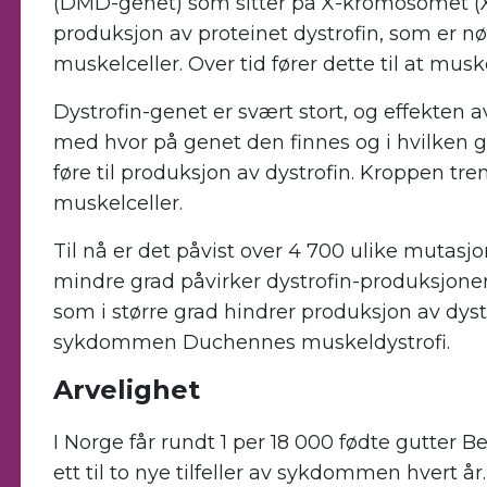
(DMD-genet) som sitter på X-kromosomet (Xp2
produksjon av proteinet dystrofin, som er 
muskelceller. Over tid fører dette til at mus
Dystrofin-genet er svært stort, og effekte
med hvor på genet den finnes og i hvilken 
føre til produksjon av dystrofin. Kroppen tre
muskelceller.
Til nå er det påvist over 4 700 ulike mutas
mindre grad påvirker dystrofin-produksjone
som i større grad hindrer produksjon av dyst
sykdommen Duchennes muskeldystrofi.
Arvelighet
I Norge får rundt 1 per 18 000 fødte gutter Be
ett til to nye tilfeller av sykdommen hvert år.