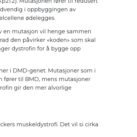
1.2). Mutasjonen fører til redusert
nødvendig i oppbyggingen av
kelcellene ødelegges.
n av en mutasjon vil henge sammen
grad den påvirker «koden» som skal
nger dystrofin for å bygge opp
joner i DMD-genet. Mutasjoner som i
n fører til BMD, mens mutasjoner
rofin gir den mer alvorlige
ckers muskeldystrofi. Det vil si cirka