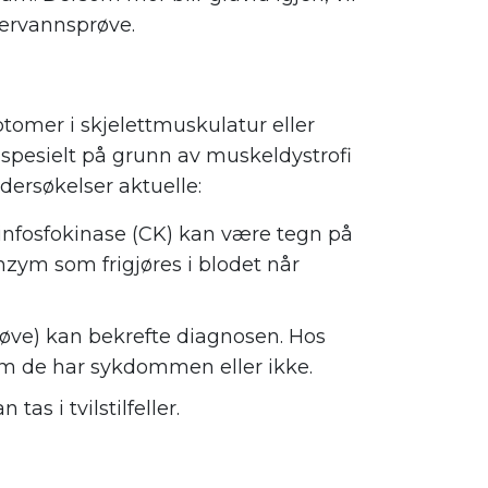
ervannsprøve.
omer i skjelettmuskulatur eller
pesielt på grunn av muskeldystrofi
dersøkelser aktuelle:
infosfokinase (CK) kan være tegn på
zym som frigjøres i blodet når
røve) kan bekrefte diagnosen. Hos
 om de har sykdommen eller ikke.
as i tvilstilfeller.