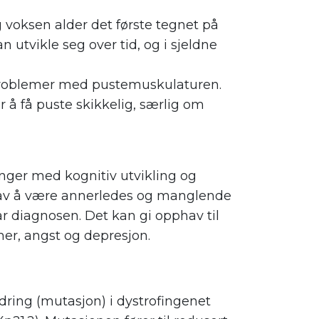
g voksen alder det første tegnet på
n utvikle seg over tid, og i sjeldne
 problemer med pustemuskulaturen.
or å få puste skikkelig, særlig om
ringer med kognitiv utvikling og
 av å være annerledes og manglende
r diagnosen. Det kan gi opphav til
er, angst og depresjon.
ring (mutasjon) i dystrofingenet