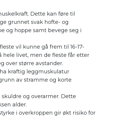
skelkraft. Dette kan føre til
e grunnet svak hofte- og
øpe og hoppe samt bevege seg i
leste vil kunne gå frem til 16-17-
hele livet, men de fleste får etter
eg over større avstander.
ha kraftig leggmuskulatur
 grunn av stramme og korte
 skuldre og overarmer. Dette
ksen alder.
ke i overkroppen gir økt risiko for