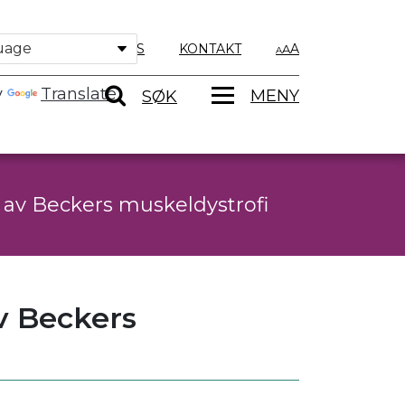
OM OSS
KONTAKT
A
y
Translate
MENY
SØK
 av Beckers muskeldystrofi
v Beckers