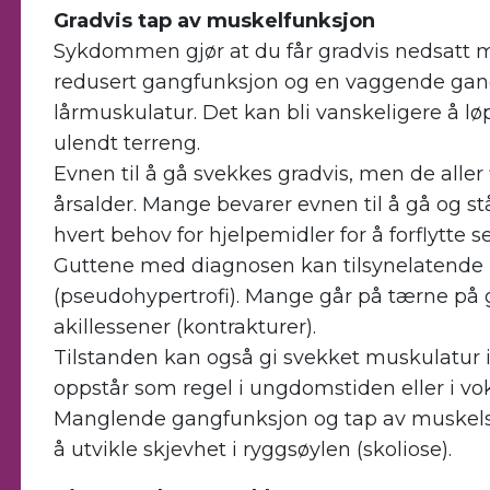
Gradvis tap av muskelfunksjon
Sykdommen gjør at du får gradvis nedsatt mu
redusert gangfunksjon og en vaggende gang
lårmuskulatur. Det kan bli vanskeligere å l
ulendt terreng.
Evnen til å gå svekkes gradvis, men de aller f
årsalder. Mange bevarer evnen til å gå og stå 
hvert behov for hjelpemidler for å forflytte s
Guttene med diagnosen kan tilsynelatende 
(pseudohypertrofi). Mange går på tærne på
akillessener (kontrakturer).
Tilstanden kan også gi svekket muskulatur i
oppstår som regel i ungdomstiden eller i vo
Manglende gangfunksjon og tap av muskelstyr
å utvikle skjevhet i ryggsøylen (skoliose).