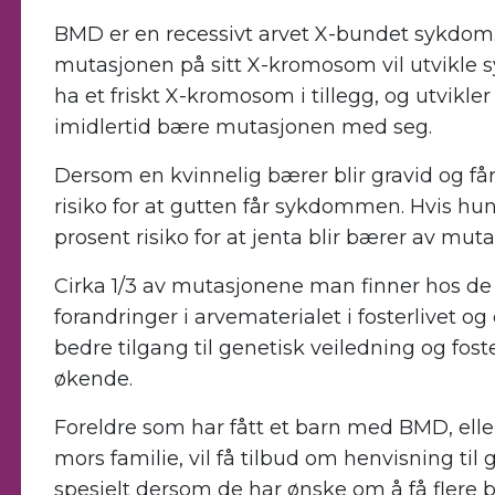
BMD er en recessivt arvet X-bundet sykdom.
mutasjonen på sitt X-kromosom vil utvikle s
ha et friskt X-kromosom i tillegg, og utvikler
imidlertid bære mutasjonen med seg.
Dersom en kvinnelig bærer blir gravid og får
risiko for at gutten får sykdommen. Hvis hun
prosent risiko for at jenta blir bærer av muta
Cirka 1/3 av mutasjonene man finner hos d
forandringer i arvematerialet i fosterlivet o
bedre tilgang til genetisk veiledning og fo
økende.
Foreldre som har fått et barn med BMD, eller 
mors familie, vil få tilbud om henvisning til
spesielt dersom de har ønske om å få flere ba