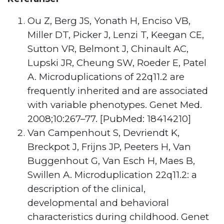
Ou Z, Berg JS, Yonath H, Enciso VB,
Miller DT, Picker J, Lenzi T, Keegan CE,
Sutton VR, Belmont J, Chinault AC,
Lupski JR, Cheung SW, Roeder E, Patel
A. Microduplications of 22q11.2 are
frequently inherited and are associated
with variable phenotypes. Genet Med.
2008;10:267–77. [PubMed: 18414210]
Van Campenhout S, Devriendt K,
Breckpot J, Frijns JP, Peeters H, Van
Buggenhout G, Van Esch H, Maes B,
Swillen A. Microduplication 22q11.2: a
description of the clinical,
developmental and behavioral
characteristics during childhood. Genet