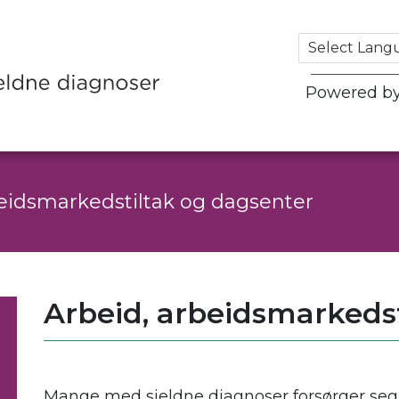
Powered b
beidsmarkedstiltak og dagsenter
Arbeid, arbeidsmarkeds
.
Mange med sjeldne diagnoser forsørger seg