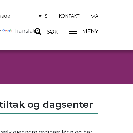
OM OSS
KONTAKT
A
y
Translate
MENY
SØK
tiltak og dagsenter
 selv gjennom ordinær lønn og har