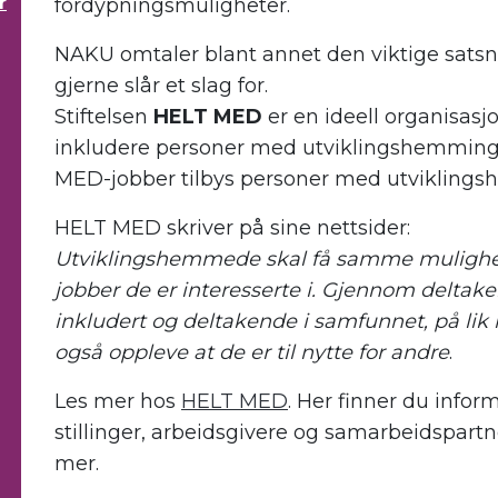
r
f
ordypningsmuligheter.
NAKU omtaler blant annet den viktige sat
gjerne slår et slag for.
Stiftelsen
HELT MED
er en ideell organisasj
inkludere
personer
med utviklingshemming i
MED-jobber
tilbys
personer
med utviklingsh
HELT MED
skriver på sine nettsider:
Utviklingshemmede skal få samme mulighete
jobber de er interesserte i. Gjennom deltakel
inkludert og deltakende i samfunnet, på lik 
også oppleve at de er til nytte for andre
.
Les mer hos
HELT MED
.
Her finner du
infor
stillinger,
arbeidsgivere og samarbeidspartn
mer.