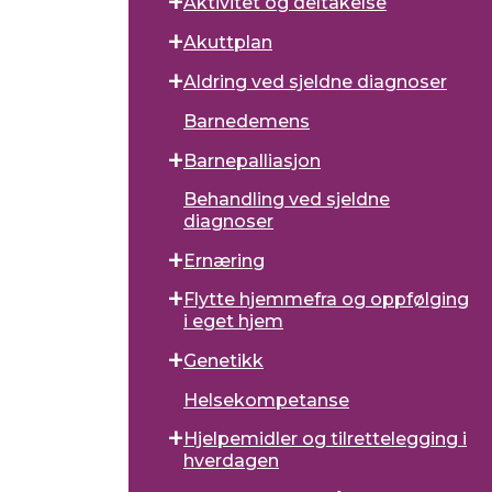
Aktivitet og deltakelse
Akuttplan
Aldring ved sjeldne diagnoser
Barnedemens
Barnepalliasjon
Behandling ved sjeldne
diagnoser
Ernæring
Flytte hjemmefra og oppfølging
i eget hjem
Genetikk
Helsekompetanse
Hjelpemidler og tilrettelegging i
hverdagen