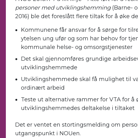
personer med utviklingshemming
(
Barne- o
2016
)
ble
det
foreslått
flere tiltak
for
å
øke
de
Kommunene får ansvar for å sørge for tilre
ytelsen ung ufør og som har behov for tj
kommunale helse- og omsorgstjenester
Det skal gjennomføres grundige arbeidsev
utviklingshemmede
Utviklingshemmede skal få mulighet til var
ordinært arbei
d
Teste ut alternative rammer for VTA for å ø
utviklingshemmedes deltakelse i tiltaket
Det er ven
tet en stortingsmelding om per
utgangspunkt i
NOUen
.