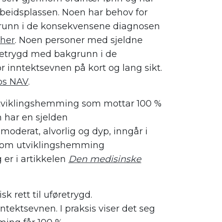
arbeidsplassen. Noen har behov for
grunn i de konsekvensene diagnosen
 her
.
Noen personer med sjeldne
retrygd med bakgrunn i de
or inntektsevnen
på kort og lang sikt.
os NAV
.
tviklingshemming
som mottar 100 %
har en sjelden
 moderat, alvorlig og dyp
, inngår i
 om utviklingshemming
g
er
i artikkelen
Den medisinske
k rett til uføretrygd.
inntektsevnen
. I
praksis viser det seg