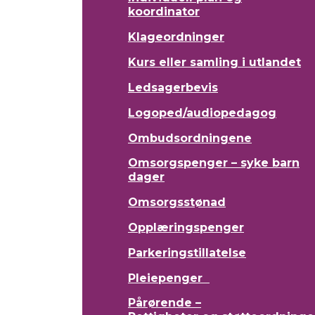
koordinator
Klageordninger
Kurs eller samling i utlandet
Ledsagerbevis
Logoped/audiopedagog
Ombudsordningene
Omsorgspenger – syke barn
dager
Omsorgsstønad
Opplæringspenger
Parkeringstillatelse
Pleiepenger
Pårørende –