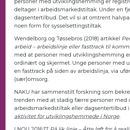
personer med utviklingshemming
er regist
deltager
i
arbeidsmarkedstiltak
. Under
en
fj
dag
senter
tilbud
.
Det vil si at omtrent halvp
noen form for sysselsettingstiltak
.
Wendelborg og
Tøssebros
(
2018
)
artikkel
Pe
arbeid – arbeidslinje eller fasttrack til ko
med at personer med utviklingshemming er i
ordinært og skjermet. Unge personer med u
en fasttrack på siden av arbeidslinja, via uf
(sær)omsorg.
NAKU har sammenstilt forskning som bekre
trenden
med
at stadig færre personer med
arbeidsmarkedstiltak eller
dag
senter
tilbud
i
aktivitet for utviklingshemmede i Norge
.
I
NOU 2016:17
På lik linje – Åtte løft for å r