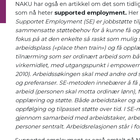
NAKU
har også en a
rtikkel om
det som tidl
som nå heter
supported
employment.
Her 
Supportet
Employment
(SE) er jobbstøtte 
sammensatte støttebehov for å kunne få og b
fokus
på at den enkelte så raskt som mulig 
arbeidsplass («
place
then
train
») og få oppl
tilnærming som ser ordinært arbeid som båd
virkemidlet, med utgangspunkt i empowerm
2010). Arbeidssøkingen skal med andre ord s
og preferanser. SE-metoden innebærer å få p
arbeid (personen skal motta ordinær lønn),
opplæring og støtte. Både arbeidstaker og ar
oppfølging og tilpasset støtte over tid. I SE-
gjennom samarbeid med arbeidstaker, arbei
personer sentralt. Arbeidsrelasjonen står i fo