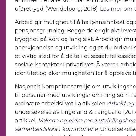
at tilnærmet alle
som har en utvikli
ngshemm
uføretrygd
(
Wendelborg, 2018
)
.
Les mer om 
Arbeid gir mulighet til å ha lønnsinntekt og
pensjonsgrunnlag. Begge deler gir økt leve
trygghet på kort og lang sikt. Arbeid gir mul
anerkjennelse og utvikling og at du bidrar 
et viktig sted for å delta i et sosialt fellessk
sosiale kontakter i privatlivet. Å være i arbe
identitet og øker muligheten for å oppleve t
Nasjonalt kompetansemiljø om utviklings
til
personer med utviklingshemming som i al
ordinære arbeidslivet
i
artikkel
en
Arbeid og 
undersøkelse av Engeland & Langballe
(
201
artikkel
,
Voksne og eldre med utviklingshe
samarbeidsfora i kommunene
.
Unders
økels