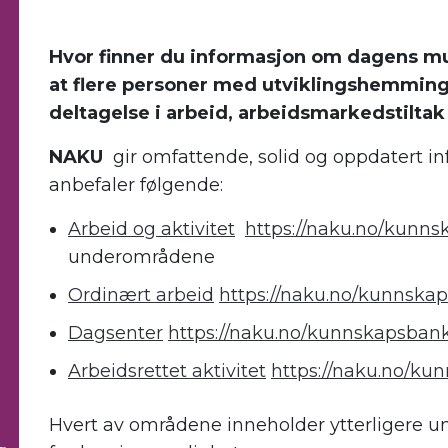
.
Hvor
finne
r du
informasjon
om
dagens
mu
at flere personer med utviklingshemmin
deltagelse i
arbeid,
arbeidsmarkedstilta
NAKU
gir
omfattende
,
solid
og oppdatert
in
anbefaler
følgende:
Arbeid og aktivitet
https://naku.no/kunn
under
områdene
Ordinært arbeid
https://naku.no/kunnska
Dagsenter
https://naku.no/kunnskapsban
Arbeidsrettet aktivitet
https://naku.no/k
Hvert av områdene inneholder
ytterligere 