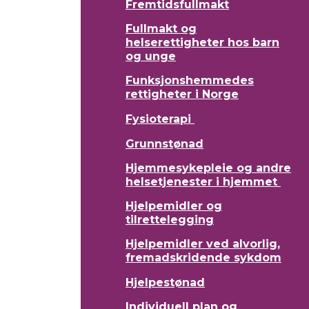
Fremtidsfullmakt
Fullmakt og
helserettigheter hos barn
og unge
Funksjonshemmedes
rettigheter i Norge
Fysioterapi
Grunnstønad
Hjemmesykepleie og andre
helsetjenester i hjemmet
Hjelpemidler og
tilrettelegging
Hjelpemidler ved alvorlig,
fremadskridende sykdom
Hjelpestønad
Individuell plan og