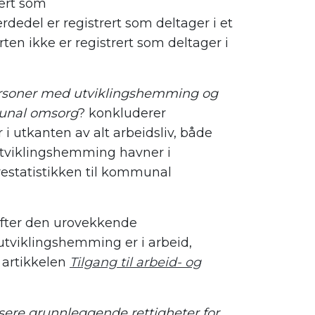
rert som
erdedel
er registrert
som deltager i et
arten
ikke
er registrert
som deltager i
rsoner med utviklingshemming og
mmunal omsorg
?
konkluderer
 utkanten av alt arbeidsliv, både
tviklingshemming havner i
ørestatistikken til kommunal
fter den urovekkende
 utviklingshemming
er i arbeid,
 artikkelen
Tilgang til arbeid- og
ealisere grunnleggende rettigheter for