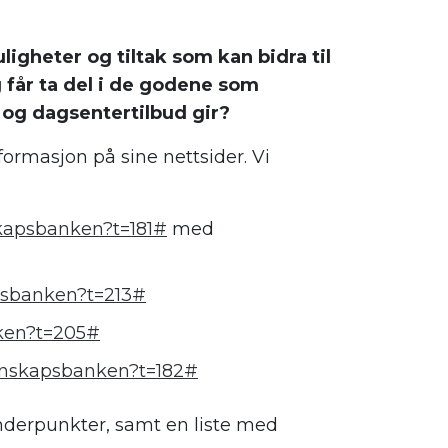
ligheter og
tiltak
som kan bidra til
g
får ta del i de godene
som
k og
dag
senter
tilbud
gir
?
formasjon på sine
nettsider
.
Vi
skapsbanken?t=181#
med
psbanken?t=213#
ken?t=205#
unnskapsbanken?t=182#
underpunkter
, samt
en liste
med