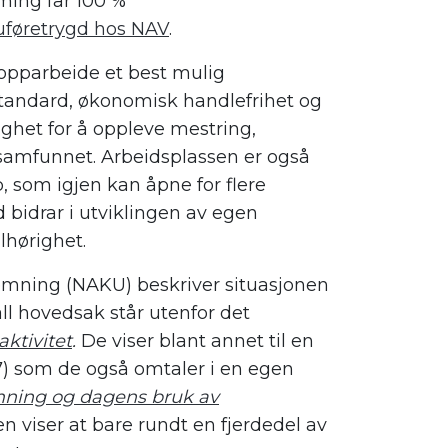
ing får 100 %
uføretrygd hos NAV
.
 opparbeide et best mulig
standard, økonomisk handlefrihet og
ighet for å oppleve mestring,
i samfunnet. Arbeidsplassen er også
ap, som igjen kan åpne for flere
id bidrar i utviklingen av egen
ilhørighet.
hemning (NAKU)
beskriver
situasjonen
l hovedsak står utenfor det
aktivitet
.
De viser blant annet til
en
7
)
som de også omtaler i en egen
mning og dagens bruk av
en viser
at bare
rundt
en
fjerdedel
av