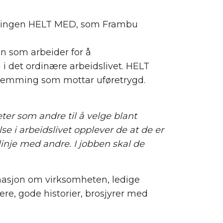
sningen HELT MED
, som
Frambu
on
som arbeider for
å
 det ordinære arbeidsliv
et
. HELT
emming som mottar uføretrygd.
r som andre til å velge blant
se i arbeidslivet opplever de at de er
linje med andre. I jobben skal de
masjon om virksomheten, ledige
ere,
gode historier
, brosjyrer
med