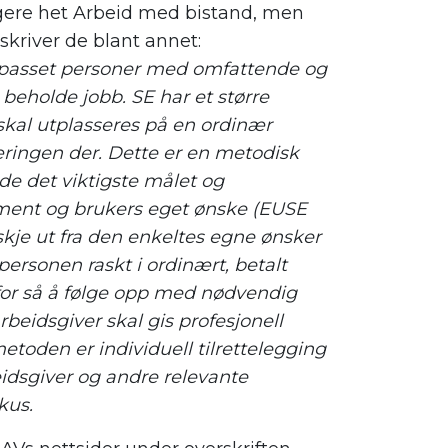
igere het Arbeid med bistand, men
skriver de
blant annet
:
tilpasset personer med omfattende og
eholde jobb. SE har et større
skal utplasseres på en ordinær
æringen der. Dette er en metodisk
e det viktigste målet og
ent og brukers eget ønske (EUSE
kje ut fra den enkeltes egne ønsker
ersonen raskt i ordinært, betalt
 for så å følge opp med nødvendig
beidsgiver skal gis profesjonell
metoden er individuell tilrettelegging
dsgiver og andre relevante
kus.