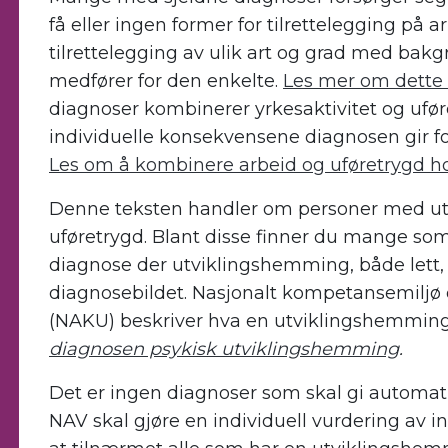
få eller ingen former for tilrettelegging på 
tilrettelegging
a
v ulik art og grad med bak
medfører for den enkelte.
Les mer om dette
diagnoser kombinerer yrkesaktivitet og ufø
individuelle konsekvensene diagnosen gir
f
Les om å kombinere arbeid og uføretrygd h
Denne teksten handler
om personer med u
uføretrygd
.
Blant disse finne
r du mange
som 
diagnose
der
utvikling
shemming
,
både lett,
diagnosebildet
.
Nasjonalt kompetansemiljø
(NAKU)
beskriver
hva en
utviklingshemmin
diagnosen psykisk utviklingshemming
.
Det er ingen diagnoser som
skal gi
automatis
NAV
skal
gjør
e
en individuell vurdering av 