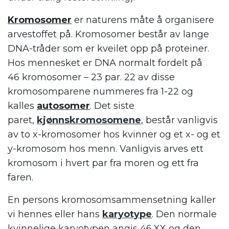
Kromosomer
er naturens måte å organisere
arvestoffet på. Kromosomer består av lange
DNA-tråder som er kveilet opp på proteiner.
Hos mennesket er DNA normalt fordelt på
46 kromosomer – 23 par. 22 av disse
kromosomparene nummeres fra 1-22 og
kalles
autosomer
. Det siste
paret,
kjønnskromosomene
, består vanligvis
av to x-kromosomer hos kvinner og et x- og et
y-kromosom hos menn. Vanligvis arves ett
kromosom i hvert par fra moren og ett fra
faren.
En persons kromosomsammensetning kaller
vi hennes eller hans
karyotype
. Den normale
kvinnelige karyotypen angis 46,XX og den