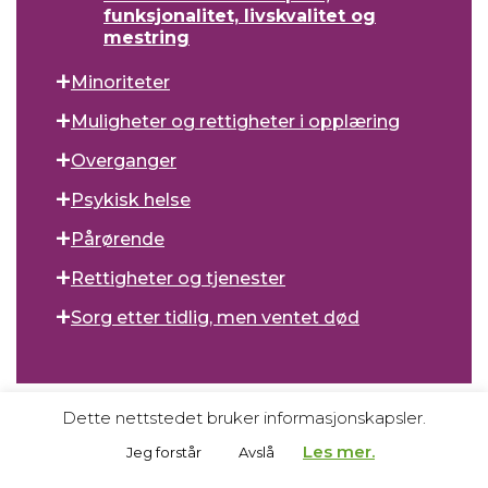
funksjonalitet, livskvalitet og
mestring
Minoriteter
Muligheter og rettigheter i opplæring
Overganger
Psykisk helse
Pårørende
Rettigheter og tjenester
Sorg etter tidlig, men ventet død
Dette nettstedet bruker informasjonskapsler.
Les mer.
Jeg forstår
Avslå
Registrér deg her for å motta nyhetsbrev fra