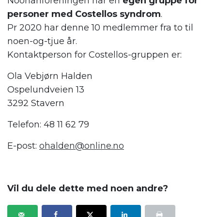
Noonanforeningen har en
egen gruppe for
personer med Costellos syndrom
.
Pr 2020 har denne 10 medlemmer fra to til
noen-og-tjue år.
Kontaktperson for Costellos-gruppen er:
Ola Vebjørn Halden
Ospelundveien 13
3292 Stavern
Telefon: 48 11 62 79
E-post:
ohalden@online.no
.
Vil du dele dette med noen andre?