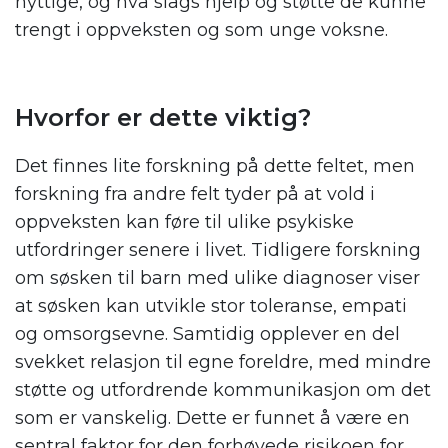
nyttige, og hva slags hjelp og støtte de kunne
trengt i oppveksten og som unge voksne.
Hvorfor er dette viktig?
Det finnes lite forskning på dette feltet, men
forskning fra andre felt tyder på at vold i
oppveksten kan føre til ulike psykiske
utfordringer senere i livet. Tidligere forskning
om søsken til barn med ulike diagnoser viser
at søsken kan utvikle stor toleranse, empati
og omsorgsevne. Samtidig opplever en del
svekket relasjon til egne foreldre, med mindre
støtte og utfordrende kommunikasjon om det
som er vanskelig. Dette er funnet å være en
sentral faktor for den forhøyede risikoen for