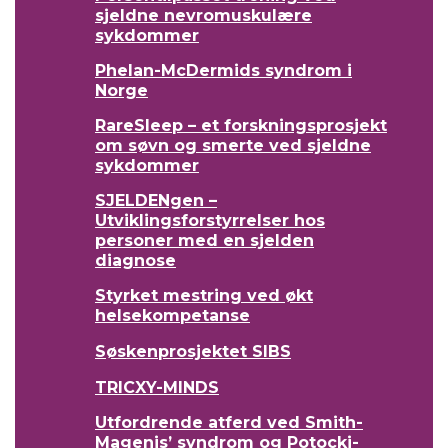
sjeldne nevromuskulære
sykdommer
Phelan-McDermids syndrom i
Norge
RareSleep – et forskningsprosjekt
om søvn og smerte ved sjeldne
sykdommer
SJELDENgen –
Utviklingsforstyrrelser hos
personer med en sjelden
diagnose
Styrket mestring ved økt
helsekompetanse
Søskenprosjektet SIBS
TRICXY-MINDS
Utfordrende atferd ved Smith-
Magenis’ syndrom og Potocki-