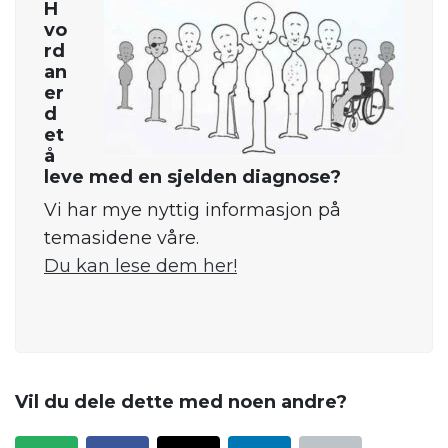
H
vo
rd
an
er
d
et
å
leve med en sjelden diagnose?
Vi har mye nyttig informasjon på
temasidene våre.
Du kan lese dem her!
.
Vil du dele dette med noen andre?