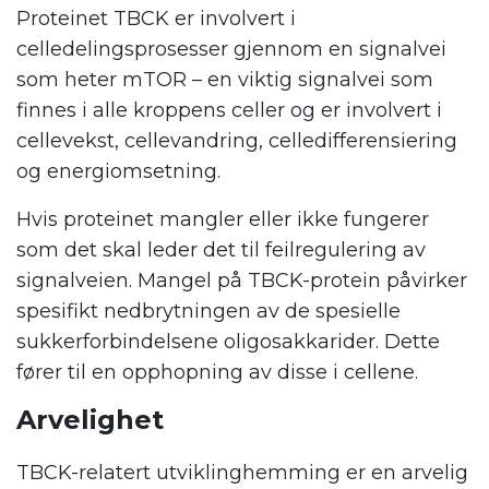
Proteinet TBCK er involvert i
celledelingsprosesser gjennom en signalvei
som heter mTOR – en viktig signalvei som
finnes i alle kroppens celler og er involvert i
cellevekst, cellevandring, celledifferensiering
og energiomsetning.
Hvis proteinet mangler eller ikke fungerer
som det skal leder det til feilregulering av
signalveien. Mangel på TBCK-protein påvirker
spesifikt nedbrytningen av de spesielle
sukkerforbindelsene oligosakkarider. Dette
fører til en opphopning av disse i cellene.
Arvelighet
TBCK-relatert utviklinghemming er en arvelig