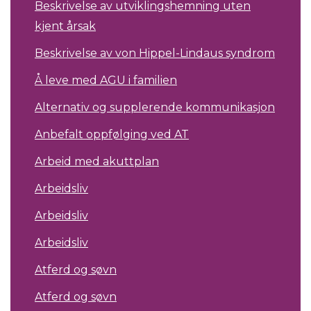
Beskrivelse av utviklingshemning uten
kjent årsak
Beskrivelse av von Hippel-Lindaus syndrom
Å leve med AGU i familien
Alternativ og supplerende kommunikasjon
Anbefalt oppfølging ved AT
Arbeid med akuttplan
Arbeidsliv
Arbeidsliv
Arbeidsliv
Atferd og søvn
Atferd og søvn