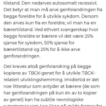
tilstand. Den nedarves autosomalt recessivt.
Det betyr at man må arve genforandringen fra
begge foreldre for å utvikle sykdom. Dersom
den arves kun fra en foreldre, vil man ha en
bærertilstand. Ved ethvert svangerskap hvor
begge foreldre er bærere vil det være 25%
sjanse for sykdom, 50% sjanse for
bærertilstand og 25% for å ikke arve
genforandringen.
Det kreves altså genforandring på begge
kopiene av TBCK-genet for å utvikle TBCK-
relatert utviklingshemming. Imidlertid er det
noe litteratur som antyder at bærere (de som
har genforandringen på kun én av to kopier
av genet) kan ha subtile nevrologiske