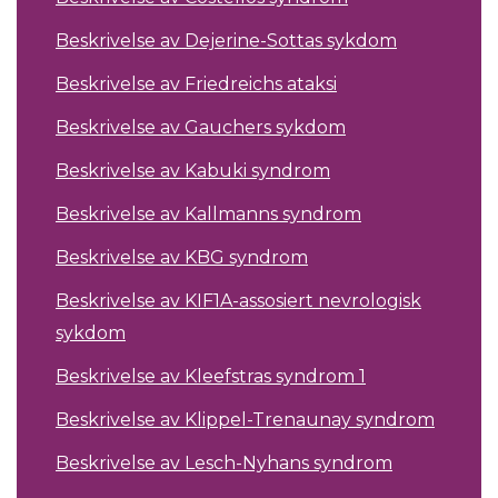
Beskrivelse av Dejerine-Sottas sykdom
Beskrivelse av Friedreichs ataksi
Beskrivelse av Gauchers sykdom
Beskrivelse av Kabuki syndrom
Beskrivelse av Kallmanns syndrom
Beskrivelse av KBG syndrom
Beskrivelse av KIF1A-assosiert nevrologisk
sykdom
Beskrivelse av Kleefstras syndrom 1
Beskrivelse av Klippel-Trenaunay syndrom
Beskrivelse av Lesch-Nyhans syndrom