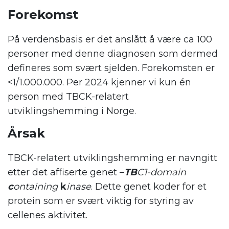
Forekomst
På verdensbasis er det anslått å være ca 100
personer med denne diagnosen som dermed
defineres som svært sjelden. Forekomsten er
<1/1.000.000. Per 2024 kjenner vi kun én
person med TBCK-relatert
utviklingshemming i Norge.
Årsak
TBCK-relatert utviklingshemming er navngitt
etter det affiserte genet –
TB
C1-domain
c
ontaining
k
inase
. Dette genet koder for et
protein som er svært viktig for styring av
cellenes aktivitet.