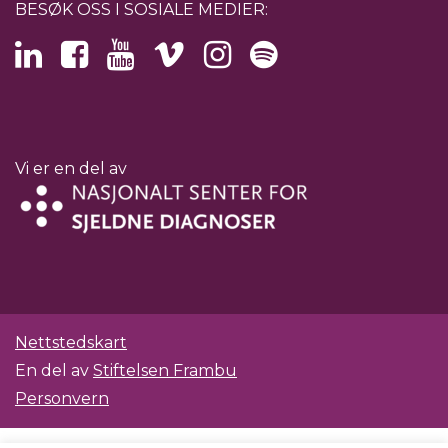
BESØK OSS I SOSIALE MEDIER:
Vi er en del av
Nettstedskart
En del av
Stiftelsen Frambu
Personvern