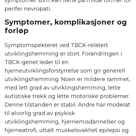
symptomer som kan likne på milde former for
perifer nevropati.
Symptomer, komplikasjoner og
forløp
Symptomspekteret ved TBCK-relatert
utviklingshemming er stort. Forandringen i
TBCK-genet leder til en
hjerneutviklingsforstyrrelse som gir generell
utviklingshemming. Noen er mildere rammet,
med lett grad av utviklingshemming, lette
autistiske trekk og lette motoriske problemer.
Denne tilstanden er stabil. Andre har moderat
til alvorlig grad av psykisk
utviklingshemming, hjernemisdannelser og
hjerneatrofi, uttalt muskelsvakhet epilepsi og