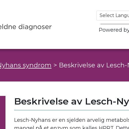
Powered b
Nyhans syndrom
>
Beskrivelse av Lesc
Beskrivelse av Lesch-
Lesch-Nyhans er en sjelden arvelig metabo
mangel på et enzym som kalles HPRT. Dette f