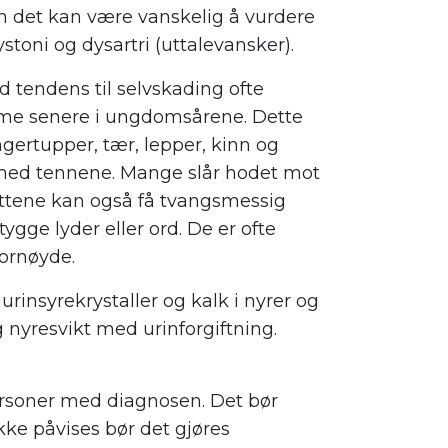
n det kan være vanskelig å vurdere
stoni og dysartri (uttalevansker).
med tendens til selvskading ofte
mme senere i ungdomsårene. Dette
fingertupper, tær, lepper, kinn og
med tennene. Mange slår hodet mot
ttene kan også få tvangsmessig
tygge lyder eller ord. De er ofte
fornøyde.
 urinsyrekrystaller og kalk i nyrer og
g nyresvikt med urinforgiftning.
rsoner med diagnosen. Det bør
kke påvises bør det gjøres