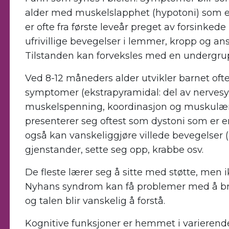
alder med muskelslapphet (hypotoni) som et
er ofte fra første leveår preget av forsinkede
ufrivillige bevegelser i lemmer, kropp og ansik
Tilstanden kan forveksles med en undergrup
Ved 8-12 måneders alder utvikler barnet oft
symptomer (ekstrapyramidal: del av nerves
muskelspenning, koordinasjon og muskulær 
presenterer seg oftest som dystoni som er en
også kan vanskeliggjøre villede bevegelser (
gjenstander, sette seg opp, krabbe osv.
De fleste lærer seg å sitte med støtte, men
Nyhans syndrom kan få problemer med å br
og talen blir vanskelig å forstå.
Kognitive funksjoner er hemmet i varierende 