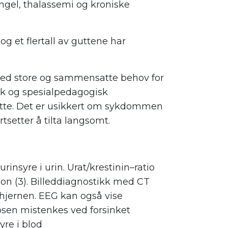
gel, thalassemi og kroniske
 og et flertall av guttene har
med store og sammensatte behov for
ak og spesialpedagogisk
støtte. Det er usikkert om sykdommen
rtsetter å tilta langsomt.
rinsyre i urin. Urat/krestinin–ratio
on (3). Billeddiagnostikk med CT
i hjernen. EEG kan også vise
nosen mistenkes ved forsinket
re i blod