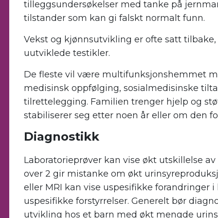
tilleggsundersøkelser med tanke på jernman
tilstander som kan gi falskt normalt funn.
Vekst og kjønnsutvikling er ofte satt tilbake,
uutviklede testikler.
De fleste vil være multifunksjonshemmet 
medisinsk oppfølging, sosialmedisinske tilt
tilrettelegging. Familien trenger hjelp og 
stabiliserer seg etter noen år eller om den fo
Diagnostikk
Laboratorieprøver kan vise økt utskillelse av u
over 2 gir mistanke om økt urinsyreproduksj
eller MRI kan vise uspesifikke forandringer 
uspesifikke forstyrrelser. Generelt bør diag
utvikling hos et barn med økt mengde urinsy