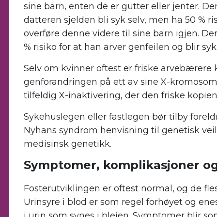
sine barn, enten de er gutter eller jenter. De
datteren sjelden bli syk selv, men ha 50 % ri
overføre denne videre til sine barn igjen. D
% risiko for at han arver genfeilen og blir syk
Selv om kvinner oftest er friske arvebærer
genforandringen på ett av sine X-kromosom
tilfeldig X-inaktivering, der den friske kopien
Sykehuslegen eller fastlegen bør tilby foreld
Nyhans syndrom henvisning til genetisk vei
medisinsk genetikk.
Symptomer, komplikasjoner og
Fosterutviklingen er oftest normal, og de fl
Urinsyre i blod er som regel forhøyet og ene
i urin som synes i bleien. Symptomer blir so