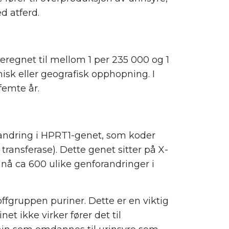
d atferd.
egnet til mellom 1 per 235 000 og 1
nisk eller geografisk opphopning. I
femte år.
andring i HPRT1-genet, som koder
ransferase). Dette genet sitter på X-
nå ca 600 ulike genforandringer i
offgruppen puriner. Dette er en viktig
et ikke virker fører det til