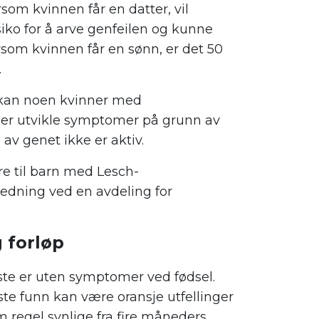
rsom kvinnen får en datter, vil
siko for å arve genfeilen og kunne
ersom kvinnen får en sønn, er det 50
.
e kan noen kvinner med
er utvikle symptomer på grunn av
 av genet ikke er aktiv.
re til barn med Lesch-
ledning ved en avdeling for
 forløp
este er uten symptomer ved fødsel.
ste funn kan være oransje utfellinger
m regel synlige fra fire måneders