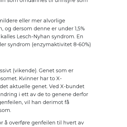
in som omdannes til urinsyre som
ildere eller mer alvorlige
, og dersom denne er under 1,5%
 kalles Lesch-Nyhan syndrom. En
ller syndrom (enzymaktivitet 8-60%)
sivt (vikende). Genet som er
somet. Kvinner har to X-
et aktuelle genet. Ved X-bundet
ndring i ett av de to genene derfor
genfeilen, vil han derimot få
osom.
 å overføre genfeilen til hvert av