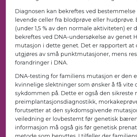
Diagnosen kan bekreftes ved bestemmelse a
levende celler fra blodprøve eller hudprøve.
(under 1,5 % av den normale aktiviteten) er
bekreftes ved DNA-undersøkelse av genet H
mutasjon i dette genet. Det er rapportert at
utgjøres av små punktmutasjoner, mens reste
forandringer i DNA.
DNA-testing for familiens mutasjon er den e
kvinnelige slektninger som ønsker å få vite
sykdommen på. Dette er også den sikreste 
preimplantasjonsdiagnostikk, morkakeprøve e
forutsetter at den sykdomsgivende mutasjone
veiledning er lovbestemt før genetisk bærer
informasjon må også gis før genetisk prenat
metode som benyttes. I tilfeller der famili