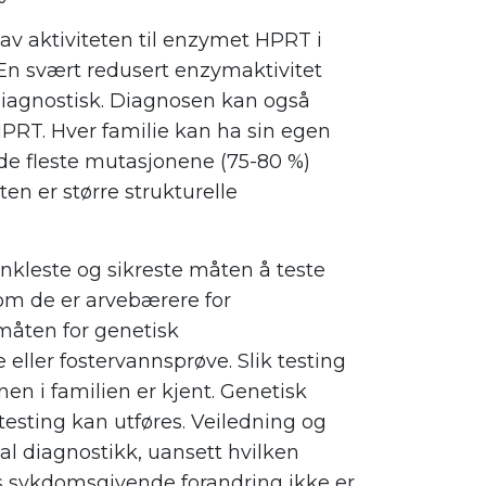
v aktiviteten til enzymet HPRT i
 En svært redusert enzymaktivitet
 diagnostisk. Diagnosen kan også
PRT. Hver familie kan ha sin egen
 de fleste mutasjonene (75-80 %)
n er større strukturelle
nkleste og sikreste måten å teste
 om de er arvebærere for
måten for genetisk
ller fostervannsprøve. Slik testing
n i familien er kjent. Genetisk
testing kan utføres. Veiledning og
al diagnostikk, uansett hvilken
ens sykdomsgivende forandring ikke er