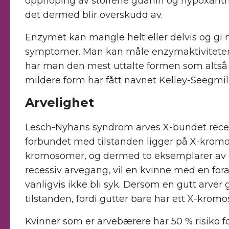
opphoping av stoffene guanin og hypoxanth
det dermed blir overskudd av.
Enzymet kan mangle helt eller delvis og gi m
symptomer. Man kan måle enzymaktiviteten
har man den mest uttalte formen som altså
mildere form har fått navnet Kelley-Seegmi
Arvelighet
Lesch-Nyhans syndrom arves X-bundet reces
forbundet med tilstanden ligger på X-kromo
kromosomer, og dermed to eksemplarer av d
recessiv arvegang, vil en kvinne med en fora
vanligvis ikke bli syk. Dersom en gutt arver 
tilstanden, fordi gutter bare har ett X-krom
Kvinner som er arvebærere har 50 % risiko for