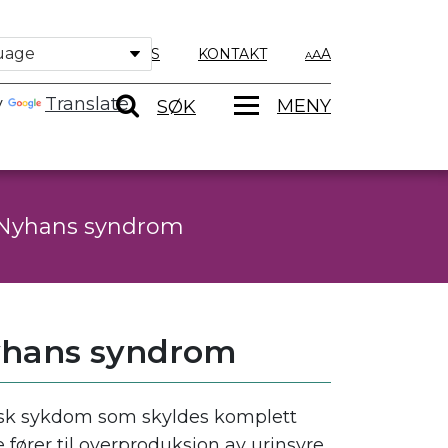
OM OSS
KONTAKT
A
y
Translate
MENY
SØK
h-Nyhans syndrom
Nyhans syndrom
lsk sykdom som skyldes komplett
ører til overproduksjon av urinsyre,