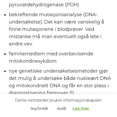
pyruvatdehydrogenase (PDH)
bekreftende mutasjonsanalyse (DNA-
undersøkelse). Det kan være vanskelig å
finne mutasjonene i blodprøver. Ved
mistanke må man eventuelt også lete i
andre vev.
familiemedlem med overbevisende
mitokondriesykdom
nye genetiske undersøkelsesmetoder gjør
det mulig å undersøke både nukleært DNA
og mitokondrielt DNA og får en stor plass i
diagnostisering fremover (1).
Dette nettstedet bruker informasjonskapsler.
Behandling og oppfølging
Les mer.
Jeg forstår
Avslå