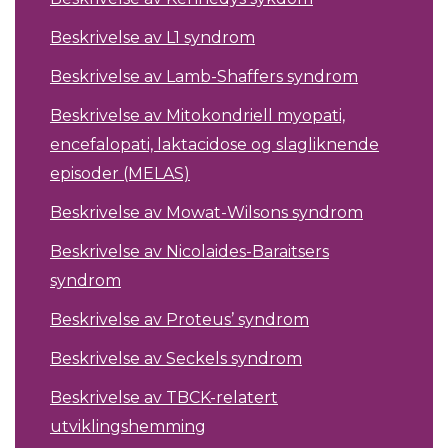
Beskrivelse av L1 syndrom
Beskrivelse av Lamb-Shaffers syndrom
Beskrivelse av Mitokondriell myopati,
encefalopati, laktacidose og slagliknende
episoder (MELAS)
Beskrivelse av Mowat-Wilsons syndrom
Beskrivelse av Nicolaides-Baraitsers
syndrom
Beskrivelse av Proteus’ syndrom
Beskrivelse av Seckels syndrom
Beskrivelse av TBCK-relatert
utviklingshemming