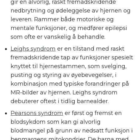
gir en alvorlig, raskt fremadskridende
nedbrytning og ødeleggelse av hjernen og
leveren. Rammer både motoriske og
mentale funksjoner, og medfører epilepsi
som ofte er vanskelig å behandle.
Leighs syndrom
er en tilstand med raskt
fremadskridende tap av funksjoner spesielt
knyttet til hjernestammen, som svelging,
pusting og styring av øyebevegelser, i
kombinasjon med typiske forandringer på
MR-bilder av hjernen. Leighs syndrom
debuterer oftest i tidlig barnealder.
Pearsons syndrom
er først og fremst en
blodsykdom som kan gi alvorlig
blodmangel på grunn av nedsatt funksjon i
benmargens mitokondrier. De barna med