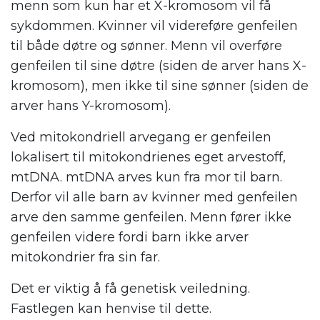
menn som kun har et X-kromosom vil få
sykdommen. Kvinner vil videreføre genfeilen
til både døtre og sønner. Menn vil overføre
genfeilen til sine døtre (siden de arver hans X-
kromosom), men ikke til sine sønner (siden de
arver hans Y-kromosom).
Ved mitokondriell arvegang er genfeilen
lokalisert til mitokondrienes eget arvestoff,
mtDNA. mtDNA arves kun fra mor til barn.
Derfor vil alle barn av kvinner med genfeilen
arve den samme genfeilen. Menn fører ikke
genfeilen videre fordi barn ikke arver
mitokondrier fra sin far.
Det er viktig å få genetisk veiledning.
Fastlegen kan henvise til dette.