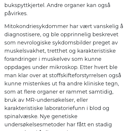
bukspyttkjertel. Andre organer kan også
påvirkes.
Mitokondriesykdommer har vært vanskelig å
diagnostisere, og ble opprinnelig beskrevet
som nevrologiske sykdomsbilder preget av
muskelsvakhet, tretthet og karakteristiske
forandringer i muskelvev som kunne
oppdages under mikroskop. Etter hvert ble
man klar over at stoffskifteforstyrrelsen også
kunne mistenkes ut fra andre kliniske tegn,
som at flere organer er rammet samtidig,
bruk av MR-undersøkelser, eller
karakteristiske laboratoriefunn i blod og
spinalvæske. Nye genetiske
undersøkelsesmetoder har fått en stadig