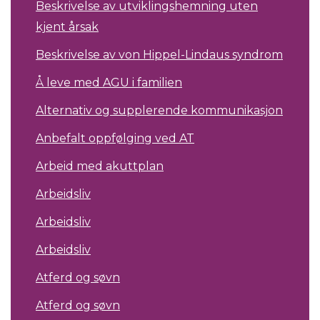
Beskrivelse av utviklingshemning uten
kjent årsak
Beskrivelse av von Hippel-Lindaus syndrom
Å leve med AGU i familien
Alternativ og supplerende kommunikasjon
Anbefalt oppfølging ved AT
Arbeid med akuttplan
Arbeidsliv
Arbeidsliv
Arbeidsliv
Atferd og søvn
Atferd og søvn