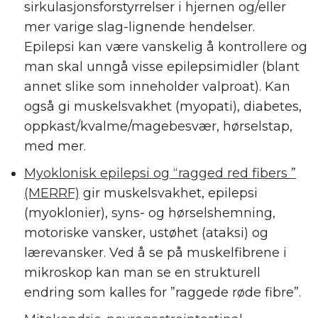
sirkulasjonsforstyrrelser i hjernen og/eller
mer varige slag-lignende hendelser.
Epilepsi kan være vanskelig å kontrollere og
man skal unngå visse epilepsimidler (blant
annet slike som inneholder valproat). Kan
også gi muskelsvakhet (myopati), diabetes,
oppkast/kvalme/magebesvær, hørselstap,
med mer.
Myoklonisk epilepsi og “ragged red fibers ”
(MERRF)
gir muskelsvakhet, epilepsi
(myoklonier), syns- og hørselshemning,
motoriske vansker, ustøhet (ataksi) og
lærevansker. Ved å se på muskelfibrene i
mikroskop kan man se en strukturell
endring som kalles for ”raggede røde fibre”.