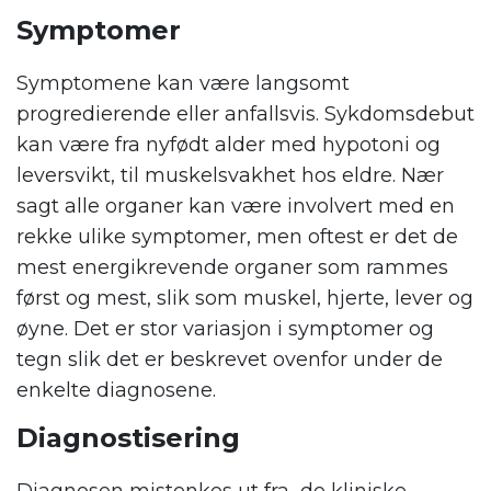
Symptomer
Symptomene kan være langsomt
progredierende eller anfallsvis. Sykdomsdebut
kan være fra nyfødt alder med hypotoni og
leversvikt, til muskelsvakhet hos eldre. Nær
sagt alle organer kan være involvert med en
rekke ulike symptomer, men oftest er det de
mest energikrevende organer som rammes
først og mest, slik som muskel, hjerte, lever og
øyne. Det er stor variasjon i symptomer og
tegn slik det er beskrevet ovenfor under de
enkelte diagnosene.
Diagnostisering
Diagnosen mistenkes ut fra de kliniske