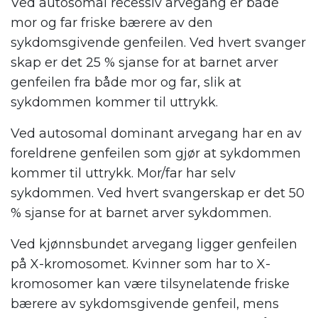
Ved autosomal recessiv arvegang er både
mor og far friske bærere av den
sykdomsgivende genfeilen. Ved hvert svanger
skap er det 25 % sjanse for at barnet arver
genfeilen fra både mor og far, slik at
sykdommen kommer til uttrykk.
Ved autosomal dominant arvegang har en av
foreldrene genfeilen som gjør at sykdommen
kommer til uttrykk. Mor/far har selv
sykdommen. Ved hvert svangerskap er det 50
% sjanse for at barnet arver sykdommen.
Ved kjønnsbundet arvegang ligger genfeilen
på X-kromosomet. Kvinner som har to X-
kromosomer kan være tilsynelatende friske
bærere av sykdomsgivende genfeil, mens