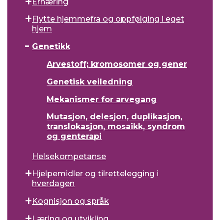
Ernæring
Flytte hjemmefra og oppfølging i eget
hjem
Genetikk
Arvestoff; kromosomer og gener
Genetisk veiledning
Mekanismer for arvegang
Mutasjon, delesjon, duplikasjon,
translokasjon, mosaikk, syndrom
og genterapi
Helsekompetanse
Hjelpemidler og tilrettelegging i
hverdagen
Kognisjon og språk
Læring og utvikling